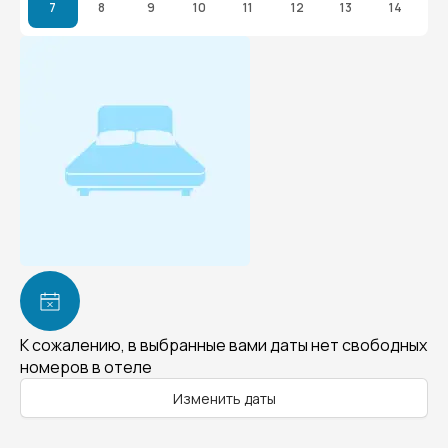
7
8
9
10
11
12
13
14
К сожалению, в выбранные вами даты нет свободных
номеров в отеле
Изменить даты