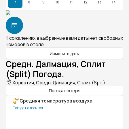
7
8
9
10
11
12
13
14
К сожалению, в выбранные вами даты нет свободных
номеров в отеле
Изменить даты
Средн. Далмация, Сплит
(Split) Погода.
Хорватия, Средн. Далмация, Сплит (Split)
Погода сегодня
Средняя температура воздуха
Погода на весь год