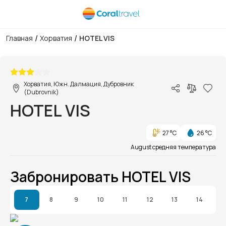
/
/
Главная
Хорватия
HOTEL VIS
1/1
Хорватия, Южн. Далмация, Дубровник
(Dubrovnik)
HOTEL VIS
27 °C
26 °C
August средняя температура
Забронировать HOTEL VIS
7
8
9
10
11
12
13
14