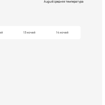
August средняя температура
ей
13 ночей
14 ночей