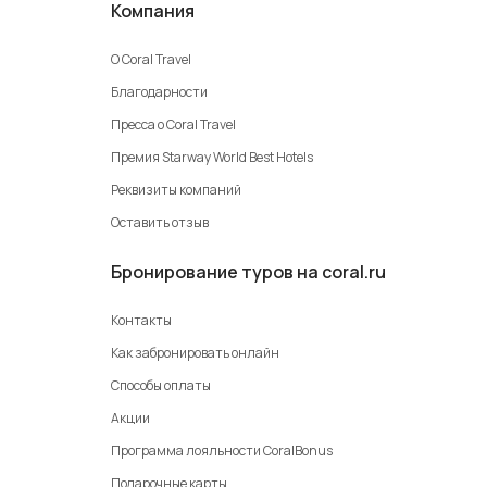
Компания
О Coral Travel
Благодарности
Пресса о Coral Travel
Премия Starway World Best Hotels
Реквизиты компаний
Оставить отзыв
Бронирование туров на coral.ru
Контакты
Как забронировать онлайн
Способы оплаты
Акции
Программа лояльности CoralBonus
Подарочные карты