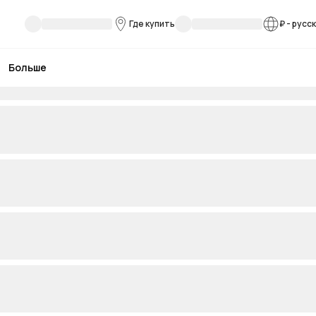
Где купить
₽
-
русс
Больше