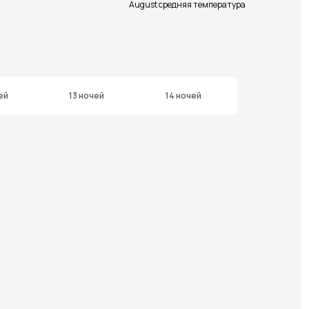
August средняя температура
ей
13 ночей
14 ночей