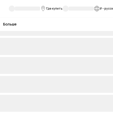
Где купить
₽
-
русс
Больше