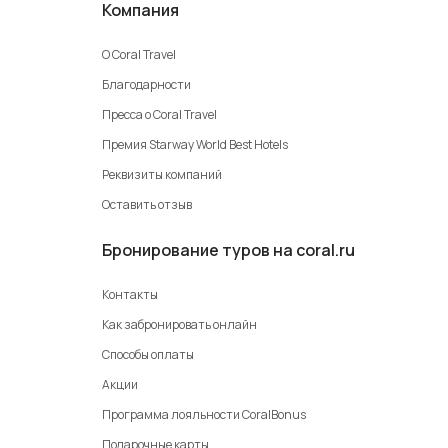
Компания
О Coral Travel
Благодарности
Пресса о Coral Travel
Премия Starway World Best Hotels
Реквизиты компаний
Оставить отзыв
Бронирование туров на coral.ru
Контакты
Как забронировать онлайн
Способы оплаты
Акции
Программа лояльности CoralBonus
Подарочные карты