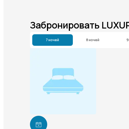
Забронировать LUXU
7 ночей
8 ночей
9