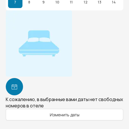
7
8
9
10
11
12
13
14
К сожалению, в выбранные вами даты нет свободных
номеров в отеле
Изменить даты