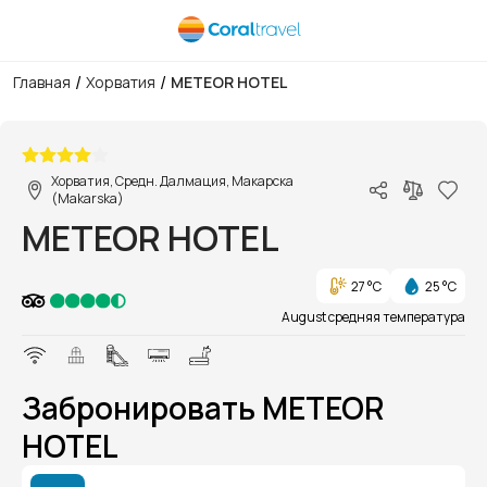
/
/
Главная
Хорватия
METEOR HOTEL
1/1
Хорватия, Средн. Далмация, Макарска
(Makarska)
METEOR HOTEL
27 °C
25 °C
August средняя температура
Забронировать METEOR
HOTEL