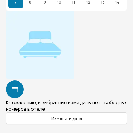
7
8
9
10
11
12
13
14
К сожалению, в выбранные вами даты нет свободных
номеров в отеле
Изменить даты