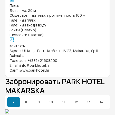
Пляж
До пляжа, 20 м
Общественный пляж, протяженность 100 м
Галечный пляж
Галечный вход в воду
Зонты (Платно)
Шезлонги (Платно)
Контакты
Адрес
:
Ul. Kralja Petra Krešimira IV 23, Makarska, Split-
Dalmatia
Телефон
:
+(385) 21608200
Email
:
info@parkhotel.hr
Сайт
:
www.parkhotel.hr
Забронировать PARK HOTEL
MAKARSKA
7
8
9
10
11
12
13
14