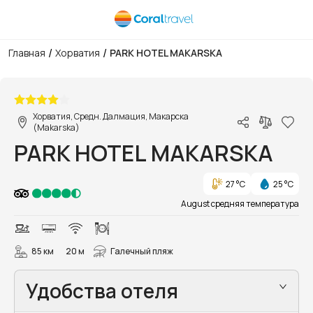
/
/
Главная
Хорватия
PARK HOTEL MAKARSKA
1/42
Хорватия, Средн. Далмация, Макарска
(Makarska)
PARK HOTEL MAKARSKA
27 °C
25 °C
August средняя температура
85 км
20 м
Галечный пляж
Удобства отеля