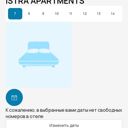
ISTRA APARTMENTS
7
8
9
10
11
12
13
14
К сожалению, в выбранные вами даты нет свободных
номеров в отеле
Изменить даты