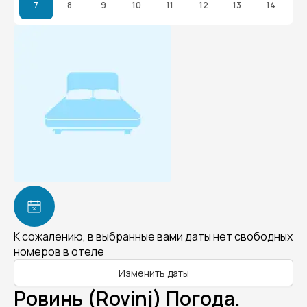
7
8
9
10
11
12
13
14
К сожалению, в выбранные вами даты нет свободных
номеров в отеле
Изменить даты
Ровинь (Rovinj) Погода.