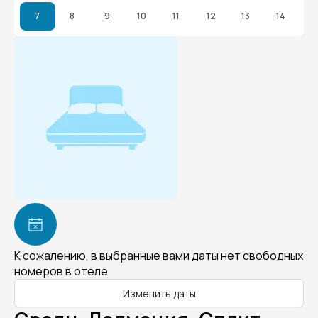
7
8
9
10
11
12
13
14
К сожалению, в выбранные вами даты нет свободных
номеров в отеле
Изменить даты