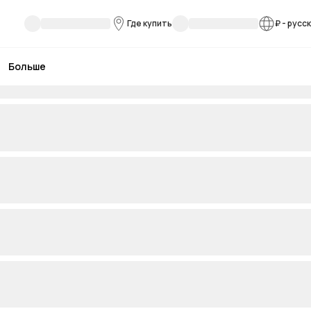
Где купить
₽
-
русс
Больше