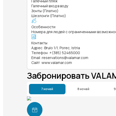
Галечный пляж
Галечный вход в воду
Зонты (Платно)
Шезлонги (Платно)
Особенности
Номера для людей с ограниченными возможно
Контакты
Адрес
:
Brulo 1/1, Porec, Istria
Телефон
:
+(385) 52465000
Email
:
reservations@valamar.com
Сайт
:
www.valamar.com
Забронировать VALA
7 ночей
8 ночей
9