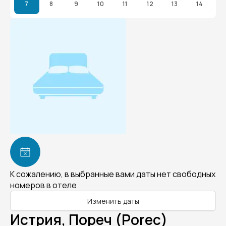
7
8
9
10
11
12
13
14
К сожалению, в выбранные вами даты нет свободных
номеров в отеле
Изменить даты
Истрия, Пореч (Porec)