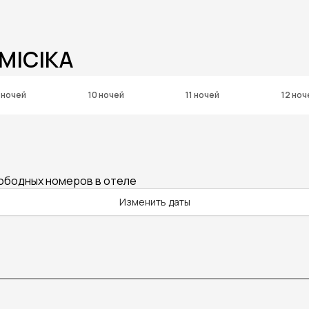
 MICIKA
 ночей
10 ночей
11 ночей
12 ноч
вободных номеров в отеле
Изменить даты