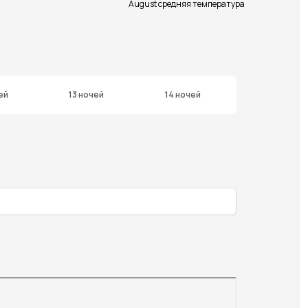
August средняя температура
ей
13 ночей
14 ночей