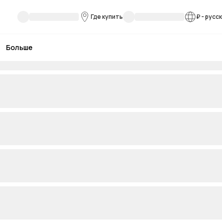
Где купить
₽
-
русс
Больше