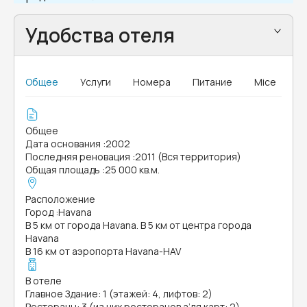
Удобства отеля
Общее
Услуги
Номера
Питание
Mice
Общее
Дата основания
:
2002
Последняя реновация
:
2011 (Вся территория)
Общая площадь
:
25 000 кв.м.
Расположение
Город
:
Havana
В 5 км от города Havana. В 5 км от центра города
Havana
В 16 км от аэропорта Havana-HAV
В отеле
Главное Здание: 1 (этажей: 4, лифтов: 2)
Рестораны: 3 (из них ресторанов а’ля карт: 2)