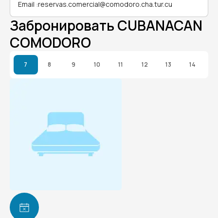
Email
:
reservas.comercial@comodoro.cha.tur.cu
Забронировать CUBANACAN
COMODORO
7
8
9
10
11
12
13
14