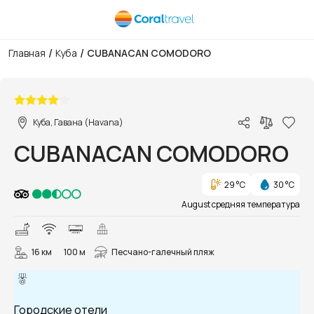
/
/
Главная
Куба
CUBANACAN COMODORO
1/21
Куба, Гавана (Havana)
CUBANACAN COMODORO
29 °C
30 °C
August средняя температура
16 км
100 м
Песчано-галечный пляж
Городские отели