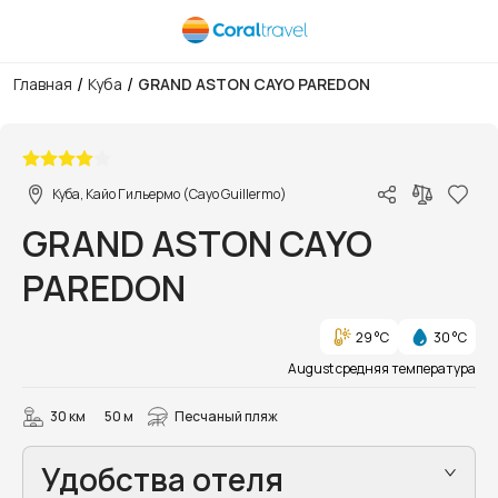
/
/
Главная
Куба
GRAND ASTON CAYO PAREDON
1/8
Куба, Кайо Гильермо (Cayo Guillermo)
GRAND ASTON CAYO
PAREDON
29 °C
30 °C
August средняя температура
30 км
50 м
Песчаный пляж
Удобства отеля