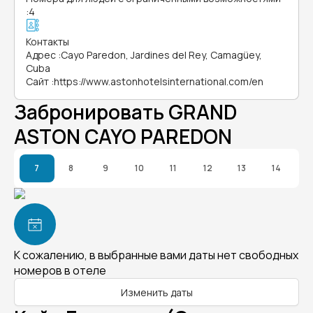
:
4
Контакты
Адрес
:
Cayo Paredon, Jardines del Rey, Camagüey,
Cuba
Сайт
:
https://www.astonhotelsinternational.com/en
Забронировать GRAND
ASTON CAYO PAREDON
7
8
9
10
11
12
13
14
К сожалению, в выбранные вами даты нет свободных
номеров в отеле
Изменить даты