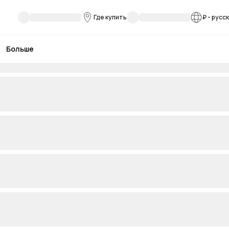
Где купить
₽
-
русс
Больше