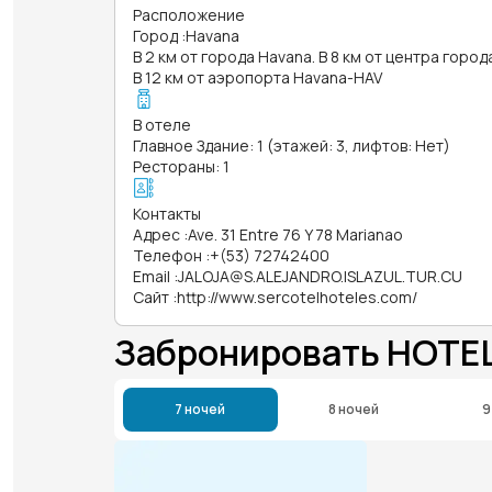
Расположение
Город
:
Havana
В 2 км от города Havana. В 8 км от центра горо
В 12 км от аэропорта Havana-HAV
В отеле
Главное Здание: 1 (этажей: 3, лифтов: Нет)
Рестораны: 1
Контакты
Адрес
:
Ave. 31 Entre 76 Y 78 Marianao
Телефон
:
+(53) 72742400
Email
:
JALOJA@S.ALEJANDRO.ISLAZUL.TUR.CU
Сайт
:
http://www.sercotelhoteles.com/
Забронировать HOTE
7 ночей
8 ночей
9