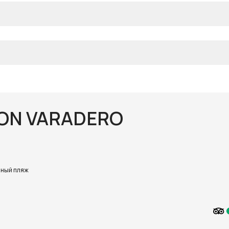
ION VARADERO
ный пляж