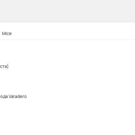
Mice
ста)
орода Varadero