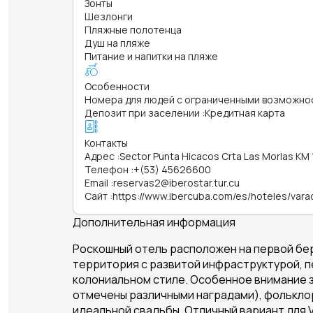
Зонты
Шезлонги
Пляжные полотенца
Душ на пляже
Питание и напитки на пляже
Особенности
Номера для людей с ограниченными возможно
Депозит при заселении
:
Кредитная карта
Контакты
Адрес
:
Sector Punta Hicacos Crta Las Morlas KM 
Телефон
:
+(53) 45626600
Email
:
reservas2@iberostar.tur.cu
Сайт
:
https://www.ibercuba.com/es/hoteles/vara
Дополнительная информация
Роскошный отель расположен на первой бер
территория с развитой инфраструктурой, п
колониальном стиле. Особенное внимание з
отмечены различными наградами), фольклор
идеальной свадьбы. Отличный вариант для 