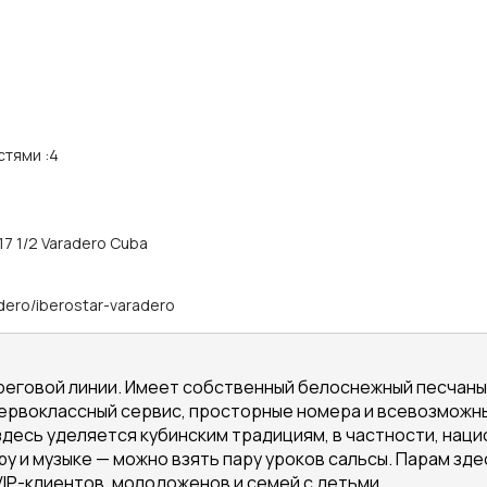
стями
:
4
17 1/2 Varadero Cuba
dero/iberostar-varadero
еговой линии. Имеет собственный белоснежный песчаный 
ервоклассный сервис, просторные номера и всевозможны
десь уделяется кубинским традициям, в частности, наци
у и музыке — можно взять пару уроков сальсы. Парам зд
VIP-клиентов, молодоженов и семей с детьми.