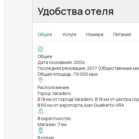
Удобства отеля
Общее
Услуги
Номера
Питание
Общее
Дата основания
:
2004
Последняя реновация
:
2017 (Общественные ме
Общая площадь
:
79 000 кв.м.
Расположение
Город
:
Varadero
В 18 км от города Varadero. В 18 км от центра г
В 50 км от аэропорта Juan Gualberto-VRA
В окрестностях
Магазин
:
7 км
В отеле