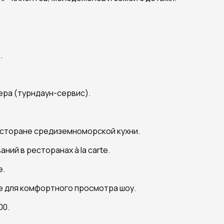
.
ра (турндаун-сервис).
ресторане средиземноморской кухни.
ий в ресторанах à la carte.
е.
е для комфортного просмотра шоу.
00.