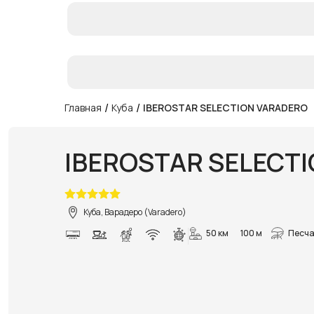
/
/
Главная
Куба
IBEROSTAR SELECTION VARADERO
IBEROSTAR SELECT
Куба, Варадеро (Varadero)
50 км
100 м
Песча