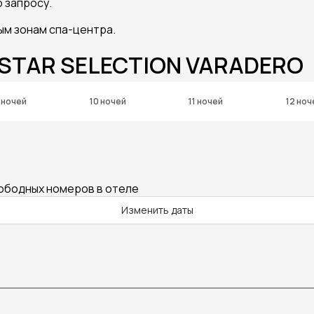
 запросу.
ым зонам спа-центра.
OSTAR SELECTION VARADERO
 ночей
10 ночей
11 ночей
12 ноч
вободных номеров в отеле
Изменить даты