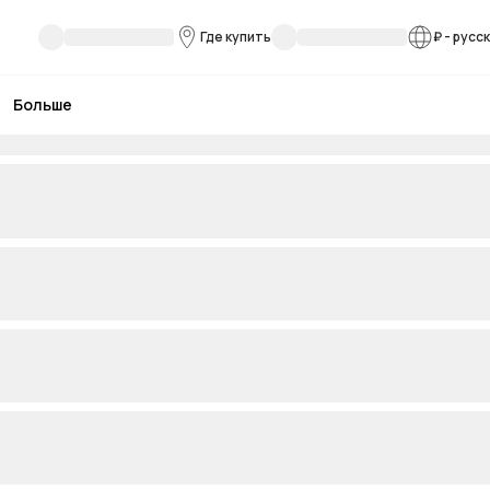
Где купить
₽
-
русс
Больше