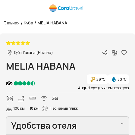
/
/
Главная
Куба
MELIA HABANA
1/51
Куба, Гавана (Havana)
MELIA HABANA
29 °C
30 °C
August средняя температура
100 км
18 км
Песчаный пляж
Удобства отеля