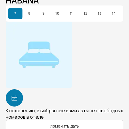
HABANA
7
8
9
10
11
12
13
14
К сожалению, в выбранные вами даты нет свободных
номеров в отеле
Изменить даты