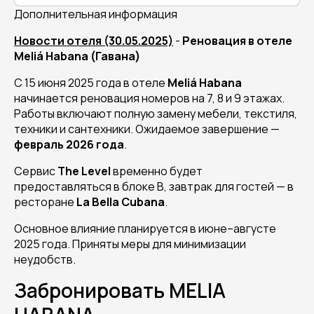
Дополнительная информация
Новости отеля (30.05.2025)
-
Реновация в отеле
Meliá Habana (Гавана)
С 15 июня 2025 года в отеле
Meliá Habana
начинается реновация номеров на 7, 8 и 9 этажах.
Работы включают полную замену мебели, текстиля,
техники и сантехники. Ожидаемое завершение —
февраль 2026 года
.
Сервис
The Level
временно будет
предоставляться в блоке B, завтрак для гостей — в
ресторане
La Bella Cubana
.
Основное влияние планируется в июне–августе
2025 года. Приняты меры для минимизации
неудобств.
Забронировать MELIA