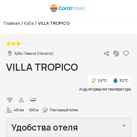
/
/
Главная
Куба
VILLA TROPICO
1/22
Куба, Гавана (Havana)
VILLA TROPICO
29 °C
30 °C
August средняя температура
46 км
100 м
Песчаный пляж
Удобства отеля