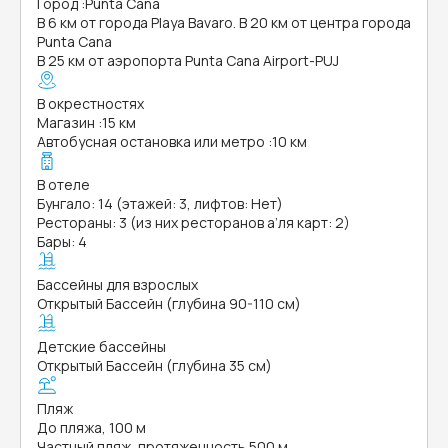
Город
:
Punta Cana
В 6 км от города Playa Bavaro. В 20 км от центра города
Punta Cana
В 25 км от аэропорта Punta Cana Airport-PUJ
В окрестностях
Магазин
:
15 км
Автобусная остановка или метро
:
10 км
В отеле
Бунгало: 14 (этажей: 3, лифтов: Нет)
Рестораны: 3 (из них ресторанов а’ля карт: 2)
Бары: 4
Бассейны для взрослых
Открытый Бассейн (глубина 90-110 см)
Детские бассейны
Открытый Бассейн (глубина 35 см)
Пляж
До пляжа, 100 м
Частный пляж, протяженность 500 м