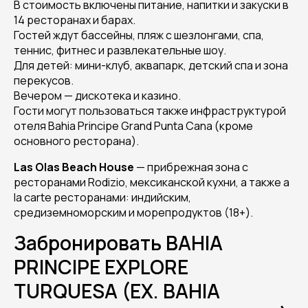
В стоимость включены питание, напитки и закуски в
14 ресторанах и барах.
Гостей ждут бассейны, пляж с шезлонгами, спа,
теннис, фитнес и развлекательные шоу.
Для детей: мини-клуб, аквапарк, детский спа и зона
перекусов.
Вечером — дискотека и казино.
Гости могут пользоваться также инфраструктурой
отеля Bahia Principe Grand Punta Cana (кроме
основного ресторана).
Las Olas Beach House
— прибрежная зона с
ресторанами Rodizio, мексиканской кухни, а также a
la carte ресторанами: индийским,
средиземноморским и морепродуктов (18+).
Забронировать BAHIA
PRINCIPE EXPLORE
TURQUESA (EX. BAHIA