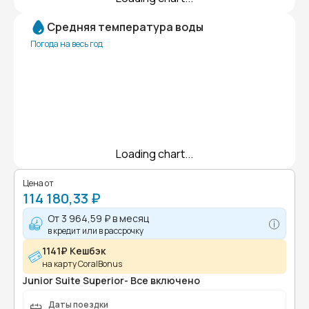
Средняя температура воды
Погода на весь год
Loading chart...
Цена от
114 180,33 ₽
От
3 964,59 ₽
в месяц
в кредит или в рассрочку
1141₽ Кешбэк
на карту CoralBonus
Junior Suite Superior- Все включено
Даты поездки