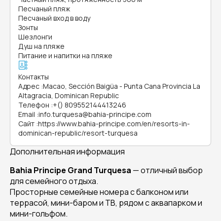
Песчаный пляж
Песчаный вход в воду
Зонты
Шезлонги
Душ на пляже
Питание и напитки на пляже
Контакты
Адрес
:
Macao, Sección Baigüa - Punta Cana Provincia La
Altagracia, Dominican Republic
Телефон
:
+() 809552144413246
Email
:
info.turquesa@bahia-principe.com
Сайт
:
https://www.bahia-principe.com/en/resorts-in-
dominican-republic/resort-turquesa
Дополнительная информация
Bahia Principe Grand Turquesa
— отличный выбор
для семейного отдыха.
Просторные семейные номера с балконом или
террасой, мини-баром и ТВ, рядом с аквапарком и
мини-гольфом.