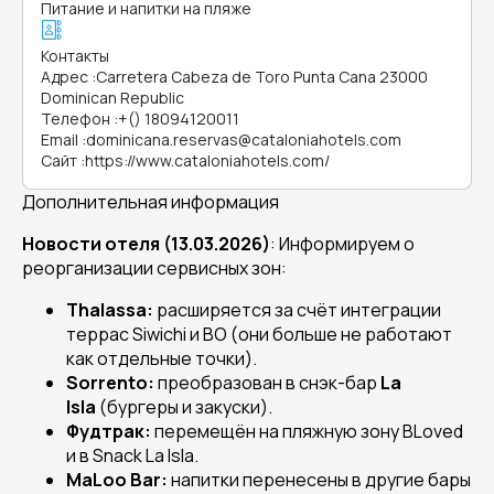
Питание и напитки на пляже
Контакты
Адрес
:
Carretera Cabeza de Toro Punta Cana 23000
Dominican Republic
Телефон
:
+() 18094120011
Email
:
dominicana.reservas@cataloniahotels.com
Сайт
:
https://www.cataloniahotels.com/
Дополнительная информация
Новости отеля (13.03.2026)
: Информируем о
реорганизации сервисных зон:
Thalassa:
расширяется за счёт интеграции
террас Siwichi и BO (они больше не работают
как отдельные точки).
Sorrento:
преобразован в снэк-бар
La
Isla
(бургеры и закуски).
Фудтрак:
перемещён на пляжную зону BLoved
и в Snack La Isla.
MaLoo Bar:
напитки перенесены в другие бары