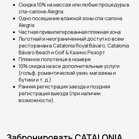
Скидка 10% на массаж или любые процедуры в
спа-салоне Alegria.
Одно посещение влажной зоны спа-салона
Alegria
Частная привилегированная пляжная зона
Льготный и неограниченный доступ ко всем
ресторанам в Catalonia Royal Bávaro, Catalonia
Bávaro Beach и Golf & Казино Резорт
Пляжное полотенце в номере
10% скидка на все дополнительные услуги
(гольф, романтический ужин, магазины и
бутики и т. д.)
Ранняя регистрация заезда и поздняя
регистрация выезда (при наличии
возможности).
Забронировать CATALONIA