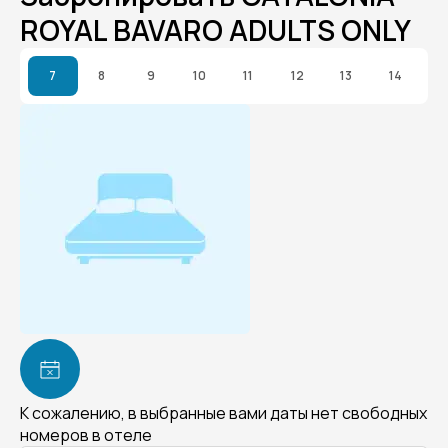
ROYAL BAVARO ADULTS ONLY
7
8
9
10
11
12
13
14
К сожалению, в выбранные вами даты нет свободных
номеров в отеле