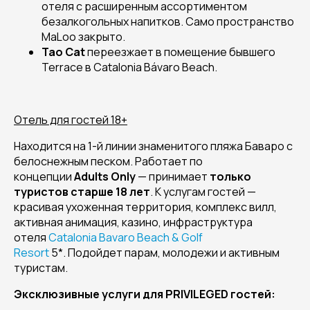
отеля с расширенным ассортиментом
безалкогольных напитков. Само пространство
MaLoo закрыто.
Tao Cat
переезжает в помещение бывшего
Terrace в Catalonia Bávaro Beach.
Отель для гостей 18+
Находится на 1-й линии знаменитого пляжа Баваро с
белоснежным песком. Работает по
концепции
Adults Only
— принимает
только
туристов старше 18 лет
. К услугам гостей —
красивая ухоженная территория, комплекс вилл,
активная анимация, казино, инфраструктура
отеля
Catalonia Bavaro Beach & Golf
Resort
5*. Подойдет парам, молодежи и активным
туристам.
Эксклюзивные услуги для PRIVILEGED гостей: