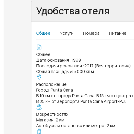
Удобства отеля
Общее
Услуги
Номера
Питание
Общее
Дата основания
:
1999
Последняя реновация
:
2017 (Вся территория)
Общая площадь
:
45 000 кв.м.
Расположение
Город
:
Punta Cana
В 10 км от города Punta Cana. В 15 км от центра
В 25 км от аэропорта Punta Cana Airport-PUJ
В окрестностях
Магазин
:
2 км
Автобусная остановка или метро
:
2 км