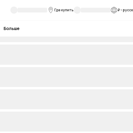
Где купить
₽
-
русс
Больше