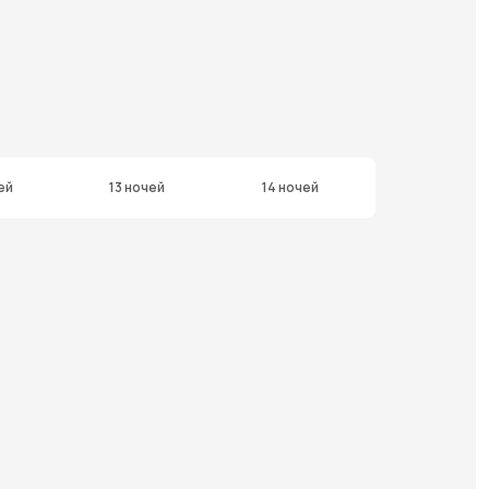
ей
13 ночей
14 ночей