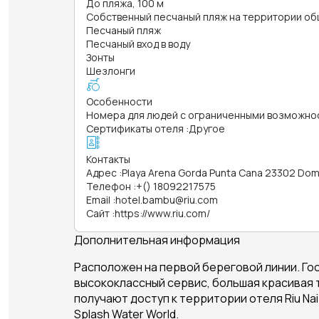
До пляжа, 100 м
Собственный песчаный пляж на территории об
Песчаный пляж
Песчаный вход в воду
Зонты
Шезлонги
Особенности
Номера для людей с ограниченными возможно
Сертификаты отеля
:
Другое
Контакты
Адрес
:
Playa Arena Gorda Punta Cana 23302 Dom
Телефон
:
+() 18092217575
Email
:
hotel.bambu@riu.com
Сайт
:
https://www.riu.com/
Дополнительная информация
Расположен на первой береговой линии. Гос
высококлассный сервис, большая красивая 
получают доступ к территории отеля Riu Na
Splash Water World.