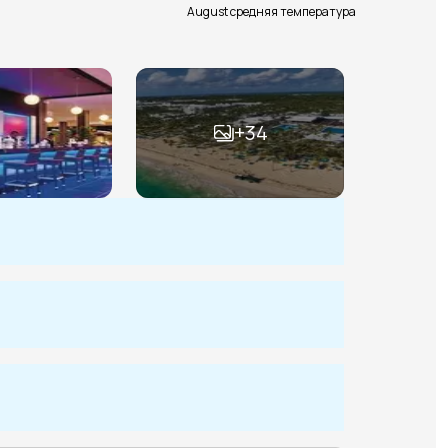
August средняя температура
+
34