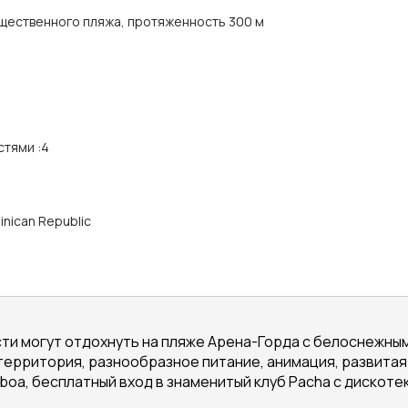
щественного пляжа, протяженность 300 м
стями
:
4
inican Republic
ти могут отдохнуть на пляже Арена-Горда с белоснежным
территория, разнообразное питание, анимация, развита
iboa, бесплатный вход в знаменитый клуб Pacha с дискот