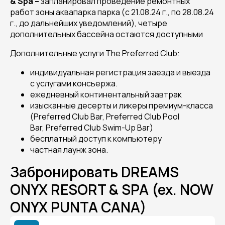
& Spa –
запланировал проведение ремонтных
работ зоны аквапарка парка (с 21.08.24 г., по 28.08.24
г., до дальнейших уведомлений), четыре
дополнительных бассейна остаются доступными
Дополнительные услуги The Preferred Club:
индивидуальная регистрация заезда и выезда
с услугами консьержа.
ежедневный континентальный завтрак
изысканные десерты и ликеры премиум-класса
(Preferred Club Bar, Preferred Club Pool
Bar, Preferred Club Swim-Up Bar)
бесплатный доступ к компьютеру
частная лаунж зона.
Забронировать DREAMS
ONYX RESORT & SPA (ex. NOW
ONYX PUNTA CANA)