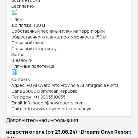
Водные горки
Бесплатно
Пляж
До пляжа, 100 м
Собственный песчаный пляж на территории
общественного пляжа, протяженность 150 м
Песчаный пляж
Песчаный вход в воду
Зонты
Шезлонги
Пляжные полотенца
Контакты
Адрес
:
Playa Uvero Alto Provincia La Altagracia Punta
Cana 23000 Dominican Republic
Телефон
:
+() 8095510055
Email
:
info.noopc@nowresorts.com
Сайт
:
http://www.nowresorts.com/onyx
Дополнительная информация
новости отеля (от 23.08.24) : Dreams Onyx Resort