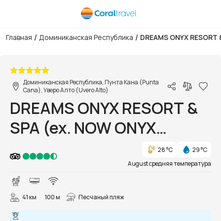
/
/
Главная
Доминиканская Республика
DREAMS ONYX RESORT &
1/72
Доминиканская Республика, Пунта Кана (Punta
Cana), Уверо Алто (Uvero Alto)
DREAMS ONYX RESORT &
SPA (ex. NOW ONYX
PUNTA CANA)
28 °C
29 °C
August средняя температура
41 км
100 м
Песчаный пляж