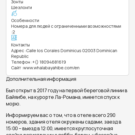
Зонты
Шезлонги
Особенности
Номера для людей с ограниченными возможностями
:
2
Контакты
Адрес
:
Calle los Corales Dominicus 02003 Dominican
Republic
Телефон
:
+() 18094681619
Сайт
:
www.whalabayahibe.com/en
Дополнительная информация
Был открыт в 2017 году на первой береговой линии в
Байяибе, на курорте Ла-Романа, имеется спуск к
морю.
Информируем вас о том, что в отеле всего 290
номеров, здания отеля окружены садами, заезд в
15:00 – выезд в 12:00, имеется круглосуточная