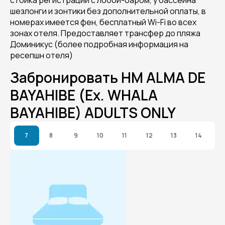
стойка регистрации с лобби-баром, у бассейна
шезлонги и зонтики без дополнительной оплаты, в
номерах имеется фен, бесплатный Wi-Fi во всех
зонах отеля. Предоставляет трансфер до пляжа
Доминикус (более подробная информация на
ресепшн отеля)
Забронировать HM ALMA DE
BAYAHIBE (Ex. WHALA
BAYAHIBE) ADULTS ONLY
7
8
9
10
11
12
13
14