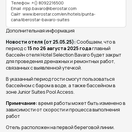
Телефон
:
+() 8092216500
Email
:
rrpp.bavaro@iberostar.com
Сайт
:
www.iberostar.com/en/hotels/punta-
cana/iberostar-bavaro-suites
Дополнительная информация
Новости отеля (от 25.05.25):
Сообщаем, что в
период с
15 по 26 августа 2025 года
главный
бассейн отеля Hotel Selection Bavaro будет закрыт
для проведения дренажных и ремонтных работ,
связанных с выявленной утечкой.
В указанный период гости смогут пользоваться
бассейном с баром в воде, а также бассейном в
зоне Junior Suites Pool Access.
Примечание:
время работы может быть изменено в
зависимости от скорости и процесса выполнения
работ
Отель расположен на первой береговой линии.