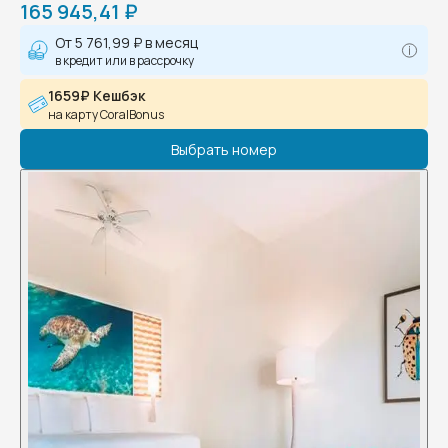
165 945,41 ₽
От
5 761,99 ₽
в месяц
в кредит или в рассрочку
1659₽ Кешбэк
на карту CoralBonus
Выбрать номер