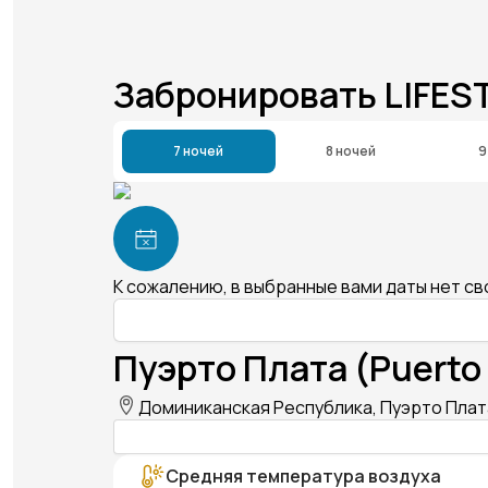
Забронировать LIFES
7 ночей
8 ночей
9
К сожалению, в выбранные вами даты нет с
Пуэрто Плата (Puerto 
Доминиканская Республика, Пуэрто Плата
Средняя температура воздуха