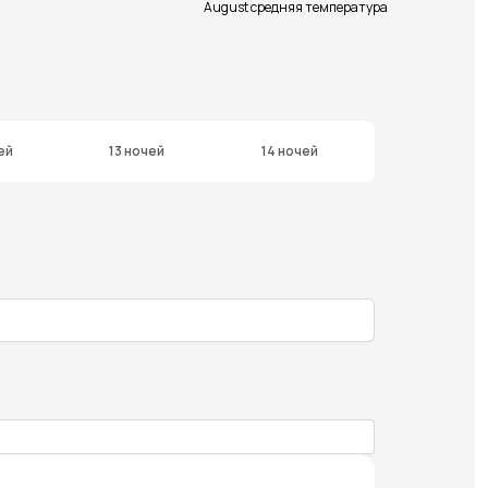
August средняя температура
ей
13 ночей
14 ночей