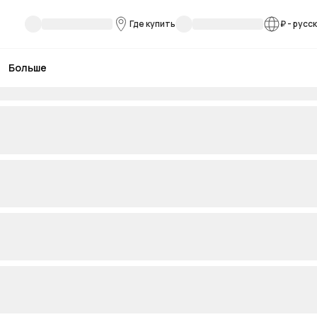
Где купить
₽
-
русс
Больше