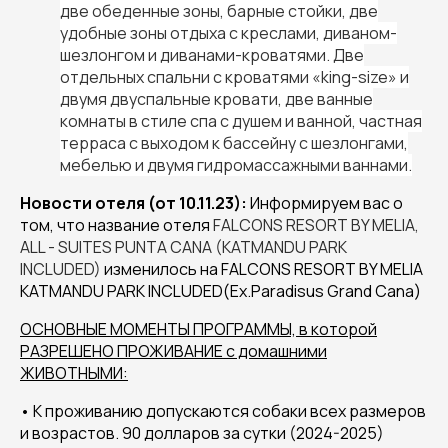
две обеденные зоны
,
барные стойки
,
две
удобные зоны отдыха
с
креслами, диваном-
шезлонгом и диванами-кроватями.
Две
о
тдельных спальн
и с кроватями
«king-size» и
дв
умя
двуспальные кровати
, две ванные
комнаты в стиле спа с душем и ванной
, частная
террас
а с
выходом к бассейну
с
шезлонг
ами
,
мебель
ю и двумя
гидромассажны
ми
ванн
ами.
Новости отеля (от 10.11.23):
Информируем вас о
том, что название отеля
FALCONS RESORT BY MELIA,
ALL - SUITES PUNTA CANA (KATMANDU PARK
INCLUDED)
изменилось на FALCONS RESORT BY MELIA
KATMANDU PARK INCLUDED(Ex.Paradisus Grand Cana)
ОСНОВНЫЕ МОМЕНТЫ ПРОГРАММЫ, в которой
РАЗРЕШЕНО ПРОЖИВАНИЕ с домашними
ЖИВОТНЫМИ:
• К проживанию допускаются собаки всех размеров
и возрастов. 90 долларов за сутки (2024-2025)