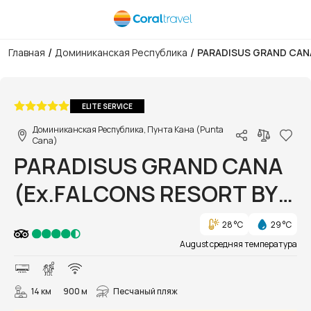
/
/
Главная
Доминиканская Республика
PARADISUS GRAND CANA
1/130
ELITE SERVICE
Доминиканская Республика, Пунта Кана (Punta
Cana)
PARADISUS GRAND CANA
(Ex.FALCONS RESORT BY
MELIA KATMANDU PARK
28 °C
29 °C
INCLUDED)
August средняя температура
14 км
900 м
Песчаный пляж