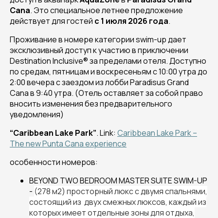
Cana
. Это специальное летнее предложение
действует для гостей
с 1 июля 2026 года
.
Проживание в номере категории swim-up дает
эксклюзивный доступ к участию в приключении
Destination Inclusive® за пределами отеля. Доступно
по средам, пятницам и воскресеньям с 10:00 утра до
2:00 вечера с заездом из лобби Paradisus Grand
Cana в 9:40 утра. (
Отель оставляет за собой право
вносить изменения без предварительного
уведомления
)
“Caribbean Lake Park”
. Link:
Caribbean Lake Park –
The new Punta Cana experience
особенности номеров:
BEYOND TWO BEDROOM MASTER SUITE SWIM-UP
-
(278 м2) просторный люкс с двумя спальнями,
состоящий из
двух смежных люксов, каждый из
которых имеет отдельные зоны для отдыха
,