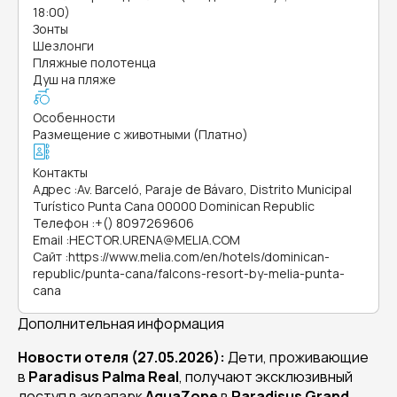
18:00)
Зонты
Шезлонги
Пляжные полотенца
Душ на пляже
Особенности
Размещение с животными (Платно)
Контакты
Адрес
:
Av. Barceló, Paraje de Bávaro, Distrito Municipal
Turístico Punta Cana 00000 Dominican Republic
Телефон
:
+() 8097269606
Email
:
HECTOR.URENA@MELIA.COM
Сайт
:
https://www.melia.com/en/hotels/dominican-
republic/punta-cana/falcons-resort-by-melia-punta-
cana
Дополнительная информация
Новости отеля (27.05.2026):
Дети, проживающие
в
Paradisus Palma Real
, получают эксклюзивный
доступ в аквапарк
AquaZone
в
Paradisus Grand