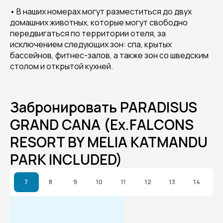
• В наших номерах могут разместиться до двух
домашних животных, которые могут свободно
передвигаться по территории отеля, за
исключением следующих зон: спа, крытых
бассейнов, фитнес-залов, а также зон со шведским
столом и открытой кухней.
Забронировать PARADISUS
GRAND CANA (Ex.FALCONS
RESORT BY MELIA KATMANDU
PARK INCLUDED)
7
8
9
10
11
12
13
14