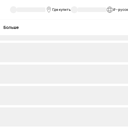
Где купить
₽
-
русс
Больше