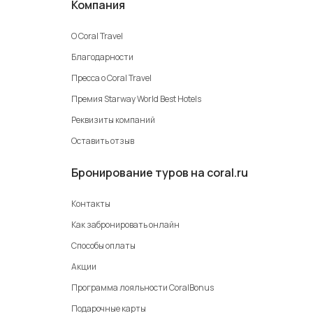
Компания
О Coral Travel
Благодарности
Пресса о Coral Travel
Премия Starway World Best Hotels
Реквизиты компаний
Оставить отзыв
Бронирование туров на coral.ru
Контакты
Как забронировать онлайн
Способы оплаты
Акции
Программа лояльности CoralBonus
Подарочные карты