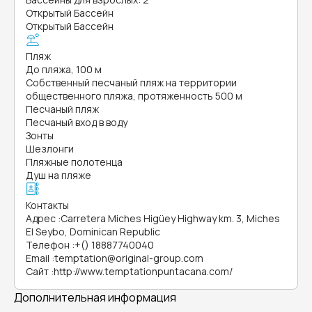
Открытый Бассейн
Открытый Бассейн
Пляж
До пляжа, 100 м
Собственный песчаный пляж на территории
общественного пляжа, протяженность 500 м
Песчаный пляж
Песчаный вход в воду
Зонты
Шезлонги
Пляжные полотенца
Душ на пляже
Контакты
Адрес
:
Carretera Miches Higüey Highway km. 3, Miches
El Seybo, Dominican Republic
Телефон
:
+() 18887740040
Email
:
temptation@original-group.com
Сайт
:
http://www.temptationpuntacana.com/
Дополнительная информация