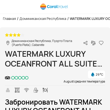
/
/
Главная
Доминиканская Республика
WATERMARK LUXURY OC
1/1
Доминиканская Республика, Пуэрто Плата
(Puerto Plata), Cabarete
WATERMARK LUXURY
OCEANFRONT ALL SUITE
HOTEL
29 °C
August средняя температура
Забронировать WATERMARK