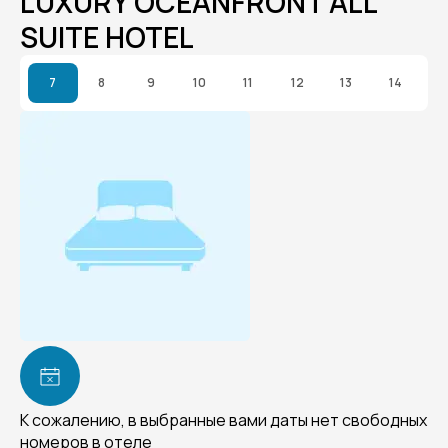
LUXURY OCEANFRONT ALL
SUITE HOTEL
7
8
9
10
11
12
13
14
К сожалению, в выбранные вами даты нет свободных
номеров в отеле