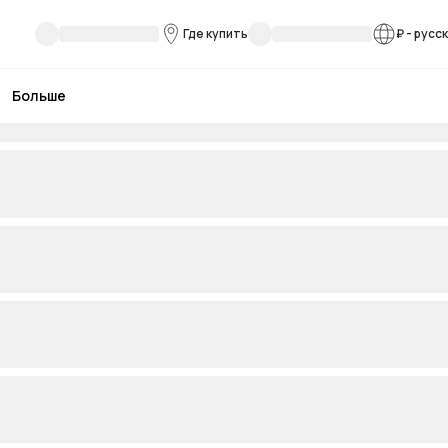
Где купить
₽
-
русс
Больше