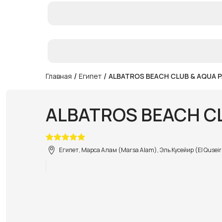
/
/
Главная
Египет
ALBATROS BEACH CLUB & AQUA P
ALBATROS BEACH CL
Египет, Марса Алам (Marsa Alam), Эль Кусейир (El Quseir