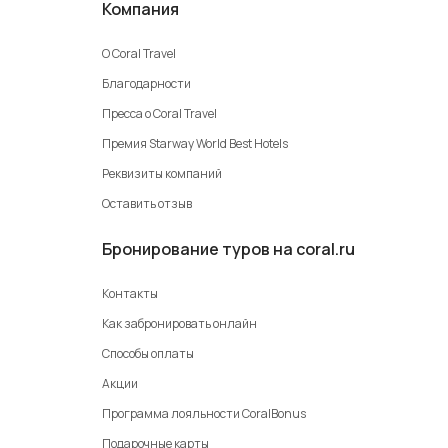
Компания
О Coral Travel
Благодарности
Пресса о Coral Travel
Премия Starway World Best Hotels
Реквизиты компаний
Оставить отзыв
Бронирование туров на coral.ru
Контакты
Как забронировать онлайн
Способы оплаты
Акции
Программа лояльности CoralBonus
Подарочные карты