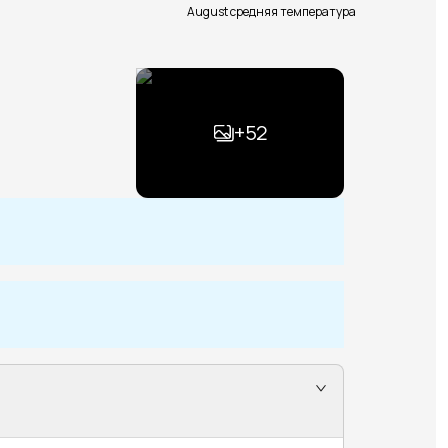
August средняя температура
+
52