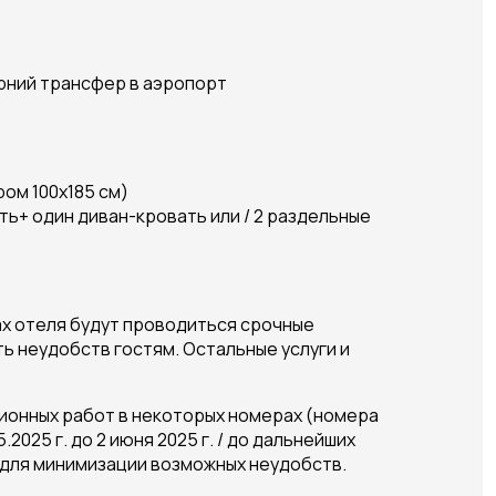
ерний трансфер в аэропорт
ом 100х185 см)
ь+ один диван-кровать или / 2 раздельные
ах отеля
будут проводиться срочные
ь неудобств гостям. Остальные услуги и
ционных работ в некоторых номерах (номера
025 г. до 2 июня 2025 г. / до дальнейших
 для минимизации возможных неудобств.