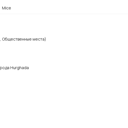
Mice
х, Общественные места)
города Hurghada