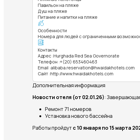
Павильон на пляже
Душ на пляже
Питание и напитки на пляже
Особенности
Номера для людей с ограниченными возможно
Контакты
Адрес
:
Hurghada Red Sea Governorate
Телефон
:
+(20) 653460463
Email
:
alibaba.reservation@hwaidakhotels.com
Сайт
:
http://www.hwaidakhotels.com
Дополнительная информация
Новости отеля (от 02.01.26)
: Завершающая
Ремонт 71 номеров
Установка нового бассейна
Работы пройдут
с 10 января по 15 марта 20
_______________________________