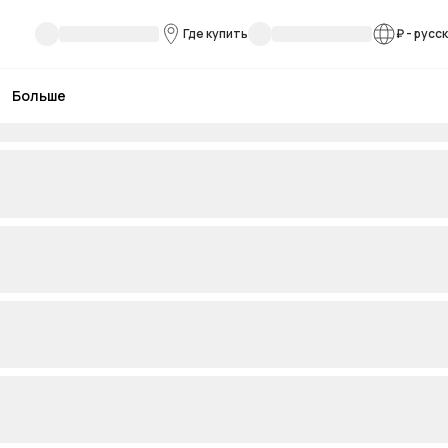
Где купить
₽
-
русс
Больше