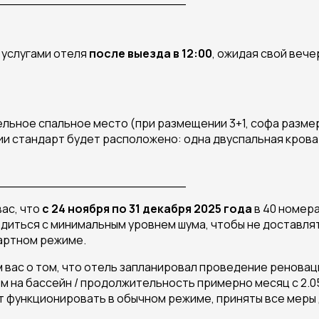
 услугами отеля
после выезда в 12:00
, ожидая свой веч
льное спальное место (при размещении 3+1, софа размер
и стандарт будет расположено: одна двуспальная кроват
________________________
ас, что
с 24 ноября по 31 декабря 2025 года
в 40 номер
диться с минимальным уровнем шума, чтобы не доставлят
дартном режиме.
 вас о том, что отель запланировал проведение ренова
на бассейн / продолжительность примерно месяц с 2.05.2
т функционировать в обычном режиме, приняты все меры