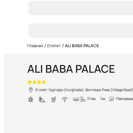
/
/
Главная
Египет
ALI BABA PALACE
ALI BABA PALACE
Египет, Хургада (Hurghada), Вилладж Роад (Village Road
17 км
1 м
Песчаны