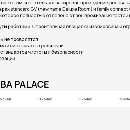
 вас о том, что отель запланировал проведение реноваци
рах standard GV (new name Deluxe Room) и family connect 
 которое полностью отделено от зон проживания гостей и 
нуты работами. Строительная площадка изолирована и ог
ты не проводятся
ма и системы контроля пыли
 стандартов чистоты и безопасности
овации
ABA PALACE
 ночей
10 ночей
11 ночей
12 ноч