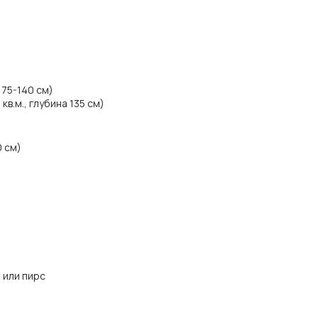
 75-140 см)
в.м., глубина 135 см)
0 см)
 или пирс