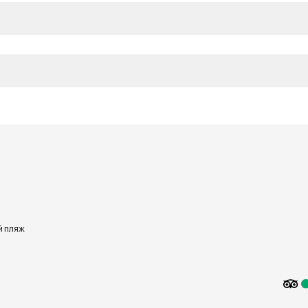
)
й пляж