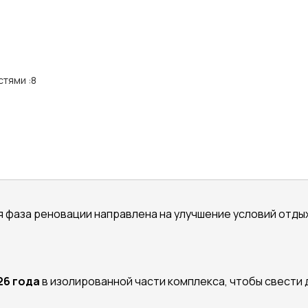
стями
:
8
 фаза реновации направлена на улучшение условий отдых
26 года
в изолированной части комплекса, чтобы свести 
________________________