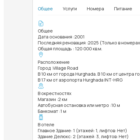
Общее
Услуги
Номера
Питание
Общее
Дата основания
:
2001
Последняя реновация
:
2025 (Только в номера
Общая площадь
:
120 000 кв.м.
Расположение
Город
:
Village Road
В 10 км от города Hurghada. В 10 км от центра 
В 17 км от аэропорта Hurghada INT-HRG
В окрестностях
Магазин
:
2 км
Автобусная остановка или метро
:
10 м
Банкомат
:
1 м
В отеле
Главное Здание: 1 (этажей: 1, лифтов: Нет)
Здание Делюкс: 2 (этажей: 3, лифтов: Нет)