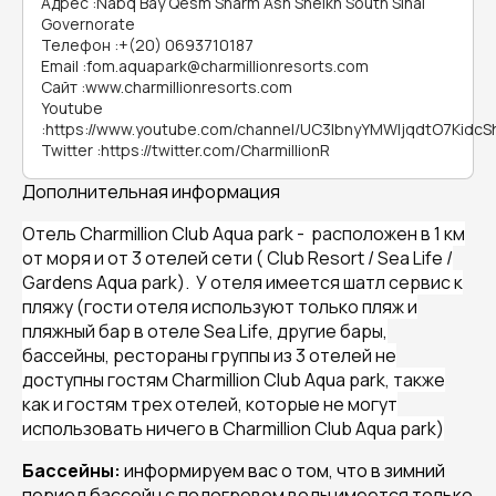
Адрес
:
Nabq Bay Qesm Sharm Ash Sheikh South Sinai
Governorate
Телефон
:
+(20) 0693710187
Email
:
fom.aquapark@charmillionresorts.com
Сайт
:
www.charmillionresorts.com
Youtube
:
https://www.youtube.com/channel/UC3IbnyYMWIjqdtO7KidcS
Twitter
:
https://twitter.com/CharmillionR
Дополнительная информация
Отель Charmillion Club Aqua park
- расположен в 1 км
от моря и от 3 отелей сети ( Club Resort
/
Sea Life
/
Gardens Aqua park). У отеля имеется шатл сервис к
пляжу (гости отеля используют только пляж и
пляжный бар в отеле Sea Life, другие бары,
бассейны, рестораны группы из 3 отелей не
доступны гостям Charmillion Club Aqua park, также
как и гостям трех отелей, которые не могут
использовать ничего в Charmillion Club Aqua park)
Бассейны:
информируем вас о том, что в зимний
период бассейн с подогревом воды имеется только