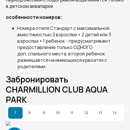
в детском аквапарке
особенности номеров:
Номера отеля Стандарт с максимальной
вместимостью 2 взрослых + 2 детей или 3
взрослых + 1 ребенок - предусматривают
предоставление только ОДНОГО
доп. спального места, второй ребенок
размещается на имеющихся крвоатях с
родителями
Забронировать
CHARMILLION CLUB AQUA
PARK
7
8
9
10
11
12
13
14