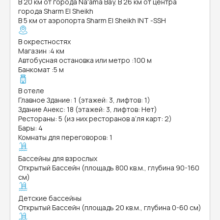
В 20 км от города Na'ama Bay. В 26 км от центра
города Sharm El Sheikh
В 5 км от аэропорта Sharm El Sheikh INT -SSH
В окрестностях
Магазин
:
4 км
Автобусная остановка или метро
:
100 м
Банкомат
:
5 м
В отеле
Главное Здание: 1 (этажей: 3, лифтов: 1)
Здание Анекс: 18 (этажей: 3, лифтов: Нет)
Рестораны: 5 (из них ресторанов а’ля карт: 2)
Бары: 4
Комнаты для переговоров: 1
Бассейны для взрослых
Открытый Бассейн (площадь 800 кв.м., глубина 90-160
см)
Детские бассейны
Открытый Бассейн (площадь 20 кв.м., глубина 0-60 см)