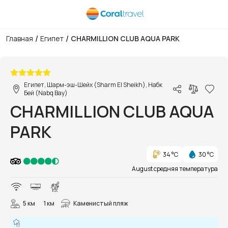
/
/
Главная
Египет
CHARMILLION CLUB AQUA PARK
1/29
Египет, Шарм-эш-Шейх (Sharm El Sheikh), Набк
Бей (Nabq Bay)
CHARMILLION CLUB AQUA
PARK
34 °C
30 °C
August средняя температура
5 км
1 км
Каменистый пляж