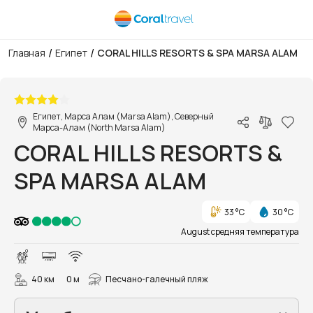
/
/
Главная
Египет
CORAL HILLS RESORTS & SPA MARSA ALAM
1/32
Египет, Марса Алам (Marsa Alam), Северный
Марса-Алам (North Marsa Alam)
CORAL HILLS RESORTS &
SPA MARSA ALAM
33 °C
30 °C
August средняя температура
40 км
0 м
Песчано-галечный пляж