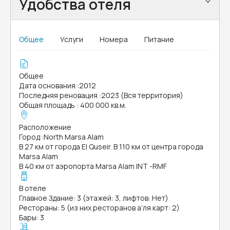
Удобства отеля
Общее
Услуги
Номера
Питание
Общее
Дата основания
:
2012
Последняя реновация
:
2023 (Вся территория)
Общая площадь
:
400 000 кв.м.
Расположение
Город
:
North Marsa Alam
В 27 км от города El Quseir. В 110 км от центра города
Marsa Alam
В 40 км от аэропорта Marsa Alam INT -RMF
В отеле
Главное Здание: 3 (этажей: 3, лифтов: Нет)
Рестораны: 5 (из них ресторанов а’ля карт: 2)
Бары: 3