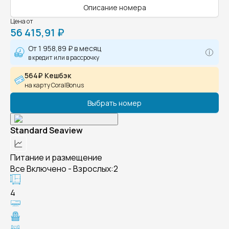
Описание номера
Цена от
56 415,91 ₽
От
1 958,89 ₽
в месяц
в кредит или в рассрочку
564₽ Кешбэк
на карту CoralBonus
Выбрать номер
Standard Seaview
Питание и размещение
Все Включено - Взрослых:2
4