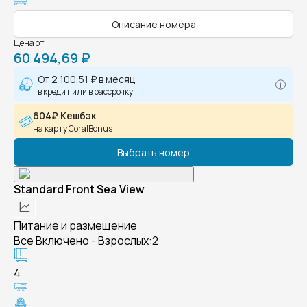
Описание номера
Цена от
60 494,69 ₽
От
2 100,51 ₽
в месяц
в кредит или в рассрочку
604₽ Кешбэк
на карту CoralBonus
Выбрать номер
Standard Front Sea View
Питание и размещение
Все Включено - Взрослых:2
4