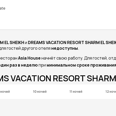
rate
 EL SHEIKH
и
DREAMS VACATION RESORT SHARM EL SHEI
для гостей другого отеля
недоступны
.
 ресторан
Asia
House
начнёт свою работу. Для гостей, о
дин раз в неделю
при
минимальном сроке проживания 
MS VACATION RESORT SHARM 
 ночей
10 ночей
11 ночей
12 ноч