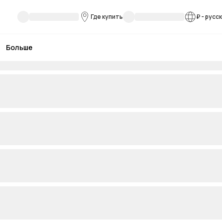
Где купить
₽
-
русс
Больше