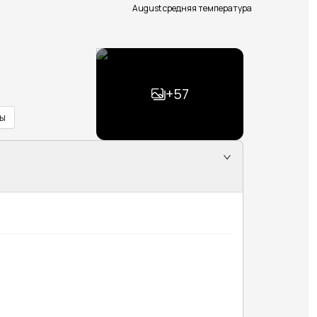
August средняя температура
+
57
ы