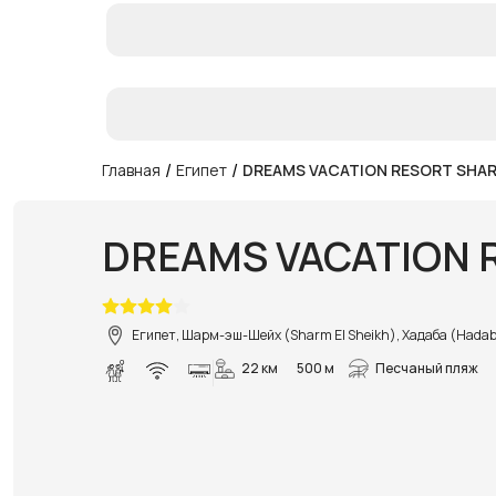
/
/
Главная
Египет
DREAMS VACATION RESORT SHAR
DREAMS VACATION 
Египет, Шарм-эш-Шейх (Sharm El Sheikh), Хадаба (Hada
22 км
500 м
Песчаный пляж