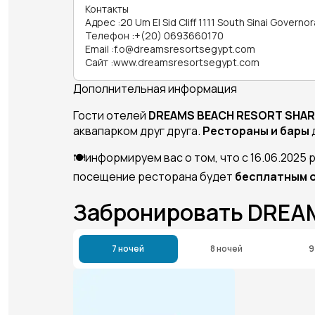
Контакты
Адрес
:
20 Um El Sid Cliff 1111 South Sinai Governo
Телефон
:
+(20) 0693660170
Email
:
f.o@dreamsresortsegypt.com
Сайт
:
www.dreamsresortsegypt.com
Дополнительная информация
Гости отелей
DREAMS BEACH RESORT SHARM
аквапарком друг друга.
Рестораны и бары
🍽️информируем вас о том, что с 16.06.2025
посещение ресторана будет
бесплатным о
Забронировать DREA
7 ночей
8 ночей
9