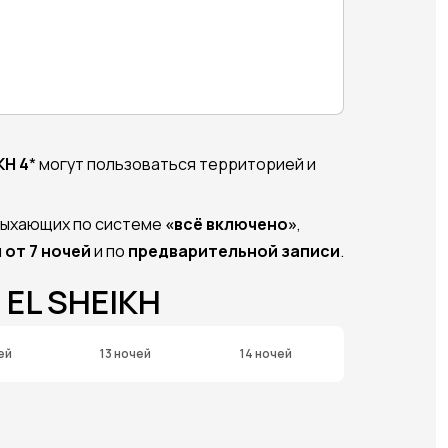
KH 4
* могут пользоваться территорией и
тдыхающих по системе
«всё включено»
,
от 7 ночей
и по
предварительной записи
.
EL SHEIKH
ей
13 ночей
14 ночей