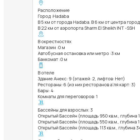
Расположение
Город
:
Hadaba
В 5 км от города Hadaba. В 6 км от центра город
В 22 км от аэропорта Sharm El Sheikh INT -SSH
В окрестностях
Магазин
:
0 м
Автобусная остановка или метро
:
3 км
Банкомат
:
0 м
В отеле
Здание Анекс: 9 (этажей: 2, лифтов: Нет)
Рестораны: 6 (из них ресторанов а’ля карт: 3)
Бары: 4
Комнаты для переговоров: 1
Бассейны для взрослых: 3
Открытый Бассейн (площадь 950 кв.м., глубина 1
Открытый Бассейн (площадь 550 кв.м., глубина 1
Открытый Бассейн (площадь 113 кв.м., глубина 3