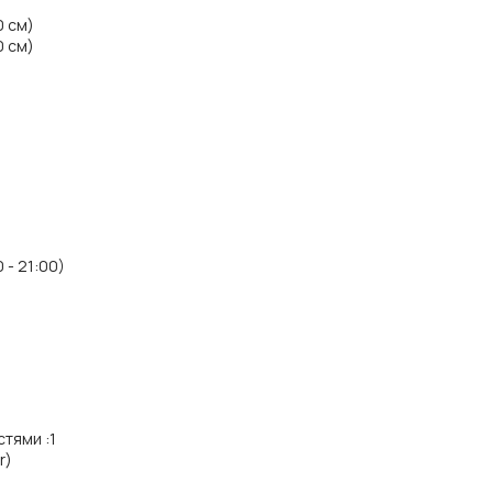
0 см)
0 см)
 - 21:00)
стями
:
1
r)