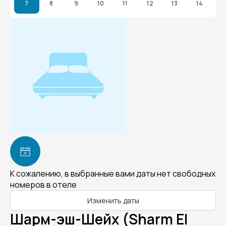
7
8
9
10
11
12
13
14
К сожалению, в выбранные вами даты нет свободных
номеров в отеле
Изменить даты
Шарм-эш-Шейх (Sharm El