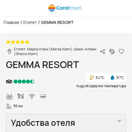
/
/
Главная
Египет
GEMMA RESORT
1/58
Египет, Марса Алам (Marsa Alam), Шамс-Алаам
(Shams Alam)
GEMMA RESORT
34 °C
31 °C
August средняя температура
95 км
Удобства отеля