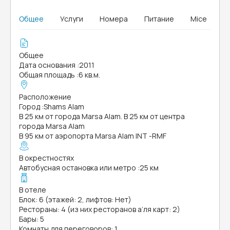
Общее
Услуги
Номера
Питание
Mice
Общее
Дата основания
:
2011
Общая площадь
:
6 кв.м.
Расположение
Город
:
Shams Alam
В 25 км от города Marsa Alam. В 25 км от центра
города Marsa Alam
В 95 км от аэропорта Marsa Alam INT -RMF
В окрестностях
Автобусная остановка или метро
:
25 км
В отеле
Блок: 6 (этажей: 2, лифтов: Нет)
Рестораны: 4 (из них ресторанов а’ля карт: 2)
Бары: 5
Комнаты для переговоров: 1