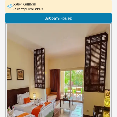
638₽ Кешбэк
на карту CoralBonus
Выбрать номер