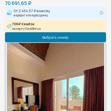
70 691,65 ₽
От
2 454,57 ₽
в месяц
в кредит или в рассрочку
706₽ Кешбэк
на карту CoralBonus
Выбрать номер