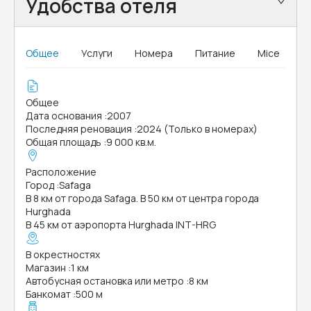
Удобства отеля
Общее
Услуги
Номера
Питание
Mice
Общее
Дата основания
:
2007
Последняя реновация
:
2024 (Только в номерах)
Общая площадь
:
9 000 кв.м.
Расположение
Город
:
Safaga
В 8 км от города Safaga. В 50 км от центра города
Hurghada
В 45 км от аэропорта Hurghada INT-HRG
В окрестностях
Магазин
:
1 км
Автобусная остановка или метро
:
8 км
Банкомат
:
500 м