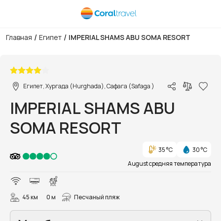
/
/
Главная
Египет
IMPERIAL SHAMS ABU SOMA RESORT
1/38
Египет, Хургада (Hurghada), Сафага (Safaga )
IMPERIAL SHAMS ABU
SOMA RESORT
35 °C
30 °C
August средняя температура
45 км
0 м
Песчаный пляж