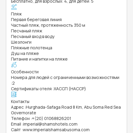
Бесплатно, для взрослых: 4, для детей: 5
Пляж
Первая береговая линия
Частный пляж, протяженность 350 м
Песчаный пляж
Песчаный вход в воду
Шезлонги
Пляжные полотенца
Душ на пляже
Питание и напитки на пляже
Особенности
Номера для людей с ограниченными возможностями
:
2
Сертификаты отеля
:
ХАССП (HACCP)
Контакты
Адрес
:
Hurghada-Safaga Road 8 Km, Abu Soma Red Sea
Governorate
Телефон
:
+(20) 01068826201
Email
:
imperial@shamshotels.com
Сайт
:
www.imperialshamsabusoma.com