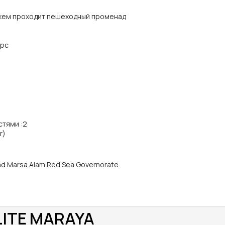
яжем проходит пешеходный променад
ирс
стями
:
2
r)
oad Marsa Alam Red Sea Governorate
LITE MARAYA