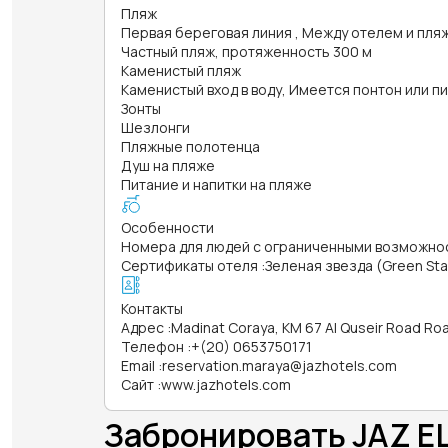
Пляж
Первая береговая линия , Между отелем и пл
Частный пляж, протяженность 300 м
Каменистый пляж
Каменистый вход в воду, Имеется понтон или п
Зонты
Шезлонги
Пляжные полотенца
Душ на пляже
Питание и напитки на пляже
Особенности
Номера для людей с ограниченными возможно
Сертификаты отеля
:
Зеленая звезда (Green Sta
Контакты
Адрес
:
Madinat Coraya, KM 67 Al Quseir Road R
Телефон
:
+(20) 0653750171
Email
:
reservation.maraya@jazhotels.com
Сайт
:
www.jazhotels.com
Забронировать JAZ E