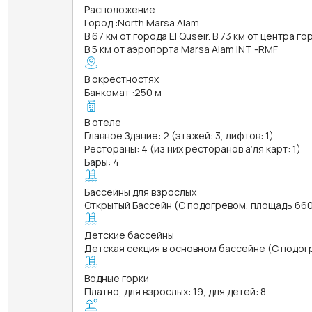
Расположение
Город
:
North Marsa Alam
В 67 км от города El Quseir. В 73 км от центра г
В 5 км от аэропорта Marsa Alam INT -RMF
В окрестностях
Банкомат
:
250 м
В отеле
Главное Здание: 2 (этажей: 3, лифтов: 1)
Рестораны: 4 (из них ресторанов а’ля карт: 1)
Бары: 4
Бассейны для взрослых
Открытый Бассейн (С подогревом, площадь 660 к
Детские бассейны
Детская секция в основном бассейне (С подогр
Водные горки
Платно, для взрослых: 19, для детей: 8