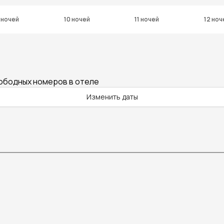
 ночей
10 ночей
11 ночей
12 ноч
вободных номеров в отеле
Изменить даты