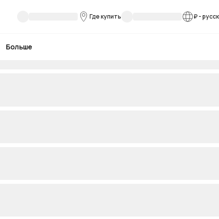
Где купить
₽
-
русс
Больше