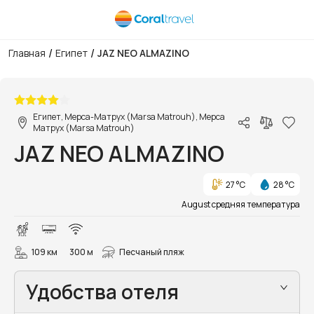
/
/
Главная
Египет
JAZ NEO ALMAZINO
1/14
Египет, Мерса-Матрух (Marsa Matrouh), Мерса
Матрух (Marsa Matrouh)
JAZ NEO ALMAZINO
27 °C
28 °C
August средняя температура
109 км
300 м
Песчаный пляж
Удобства отеля