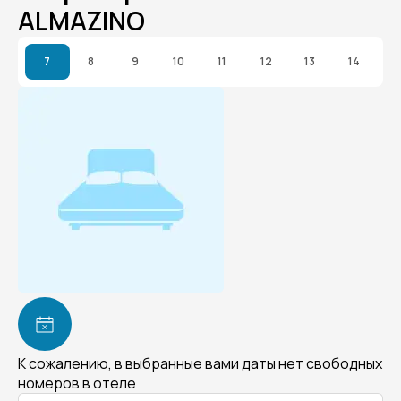
ALMAZINO
7
8
9
10
11
12
13
14
К сожалению, в выбранные вами даты нет свободных
номеров в отеле