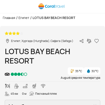
/
/
Главная
Египет
LOTUS BAY BEACH RESORT
1/19
Египет, Хургада (Hurghada), Сафага (Safaga )
LOTUS BAY BEACH
RESORT
35 °C
30 °C
August средняя температура
45 км
0 м
Песчаный пляж