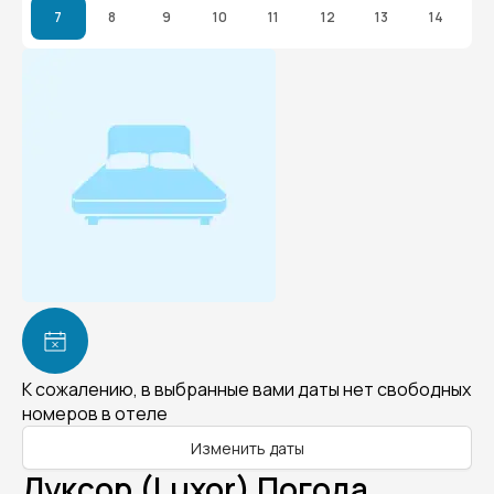
7
8
9
10
11
12
13
14
К сожалению, в выбранные вами даты нет свободных
номеров в отеле
Изменить даты
Луксор (Luxor) Погода.