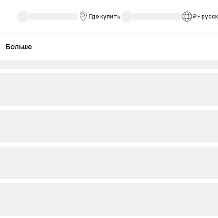
Где купить
₽
-
русс
Больше