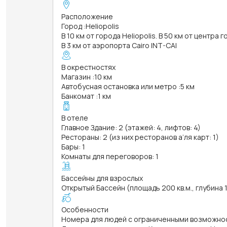
Расположение
Город
:
Heliopolis
В 10 км от города Heliopolis. В 50 км от центра 
В 3 км от аэропорта Cairo INT-CAI
В окрестностях
Магазин
:
10 км
Автобусная остановка или метро
:
5 км
Банкомат
:
1 км
В отеле
Главное Здание: 2 (этажей: 4, лифтов: 4)
Рестораны: 2 (из них ресторанов а’ля карт: 1)
Бары: 1
Комнаты для переговоров: 1
Бассейны для взрослых
Открытый Бассейн (площадь 200 кв.м., глубина 
Особенности
Номера для людей с ограниченными возможно