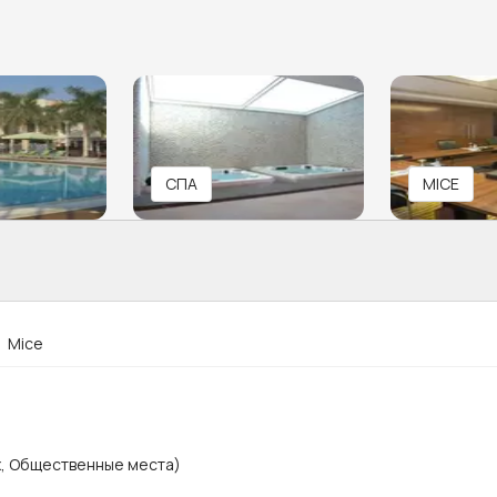
СПА
MICE
Mice
х, Общественные места)