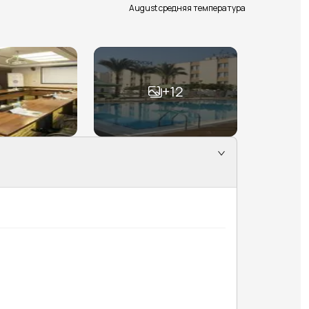
August средняя температура
+
12