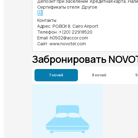
Депозит при заселении
:
Кредитная карта, Нал
Сертификаты отеля
:
Другое
Контакты
Адрес
:
P.O.BOX 8, Cairo Airport
Телефон
:
+(20) 22918520
Email
:
h0502@accor.com
Сайт
:
www.novotel.com
Забронировать NOVO
7 ночей
8 ночей
9