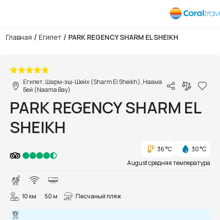
/
/
Главная
Египет
PARK REGENCY SHARM EL SHEIKH
1/44
Египет, Шарм-эш-Шейх (Sharm El Sheikh), Наама
Бей (Naama Bay)
PARK REGENCY SHARM EL
SHEIKH
36 °C
30 °C
August средняя температура
10 км
50 м
Песчаный пляж