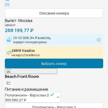
Описание номера
Вылет
:
Москва
Цена от
288 199,77 ₽
От
10 006,94 ₽
в месяц
в кредит или в рассрочку
2881₽ Кешбэк
на карту CoralBonus
Выбрать номер
Beach Front Room
Питание и размещение
Полупансион - Взрослых:2
305 680,27 ₽
Полупансион - Взрослых:2