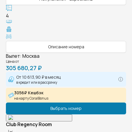
4
Описание номера
Вылет
:
Москва
Цена от
305 680,27 ₽
От
10 613,90 ₽
в месяц
в кредит или в рассрочку
3056₽ Кешбэк
на карту CoralBonus
Выбрать номер
Club Regency Room