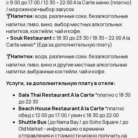
с 9:00 до 17:00 / 12:30 – 22:00 A la Carte меню (платно)
/ мороженое+выбор закусок
🍸
Напитки:
вода, различные соки, безалкогольные
напитки, пиво, вино, выбор местных алкогольных
напитков, коктейли, чай и кофе.
•
Souk
Restaurant
с 18:30 до 23:30 / 18:30 – 22:00 A la
Carte меню* (
Еда за дополнительную плату
)
🍸
Напитки:
вода, различные соки, безалкогольные
напитки, пиво, вино и другие местные алкогольные
напитки, выбранные коктейли, чай и кофе.
Услуги, за дополнительную плату в отеле:
Sala
Thai
Restaurant
A
la
Carte
*платно с 18:30
до 22:30
Beach
House
Restaurant
A
la
Carte
*платно
обед с 12:00 до 17:00 / ужин с 18:30 до 22:00
Shuttle
Bus
(до Nama Bay / до Soho Square / до
Old Market - информацию о времени
отправления и стоимости можно получить на