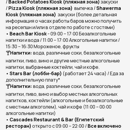
/
Backed
Potatoes
Kiosk
(пляжная зона)
закуски
/
Pizza
Kiosk
(пляжная зона)
выпечка /
Shawerma
Kiosk
(пляжная зона)
закуски (более детальная
информация о часах работы баров можно получить
на ресепшн и/или в отделе по работе с гостями)
•
Beach
Bar
Kiosk
- 09:00 – 17:00 Безалкогольные
напитки и вода / 11:00 – 17:00 Алкогольные напитки /
15:30 – 16:30 Мороженое, фрукты
🍸
Напитки:
вода, различные соки, безалкогольные
напитки, пиво, вино и другие местные алкогольные
напитки, выбранные коктейли, чай и кофе.
•
Stars
Bar
(лобби-бар)
(работает 24 часа) /
Еда за
дополнительную плату*
🍸
Напитки:
вода, различные соки, безалкогольные
напитки, пиво, вино и выбор местных алкогольных
напитков, коктейли (алкогольные и безалкогольные
с местным алкоголем), чай и кофе (11:00 – 00:00
алкогольные напитки)
•
Cascades
Restaurant
&
Bar
(Египетский
ресторан)
открыто с 09:00 – 22:00 /
Все включено