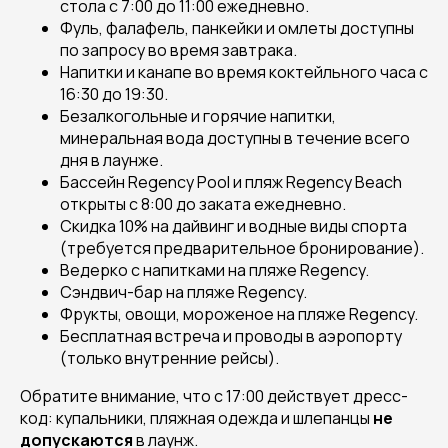
стола с 7:00 до 11:00 ежедневно.
Фуль, фалафель, панкейки и омлеты доступны
по запросу во время завтрака.
Напитки и канапе во время коктейльного часа с
16:30 до 19:30.
Безалкогольные и горячие напитки,
минеральная вода доступны в течение всего
дня в лаунже.
Бассейн Regency Pool и пляж Regency Beach
открыты с 8:00 до заката ежедневно.
Скидка 10% на дайвинг и водные виды спорта
(требуется предварительное бронирование).
Ведерко с напитками на пляже Regency.
Сэндвич-бар на пляже Regency.
Фрукты, овощи, мороженое на пляже Regency.
Бесплатная встреча и проводы в аэропорту
(только внутренние рейсы).
Обратите внимание, что с 17:00 действует дресс-
код: купальники, пляжная одежда и шлепанцы
не
допускаются
в лаунж.