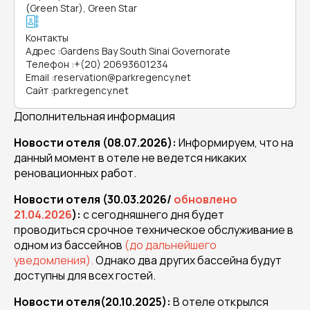
(Green Star), Green Star
Контакты
Адрес
:
Gardens Bay South Sinai Governorate
Телефон
:
+(20) 20693601234
Email
:
reservation@parkregency.net
Сайт
:
parkregency.net
Дополнительная информация
Новости отеля (08.07.2026):
Информируем, что на
данный момент в отеле не ведется никаких
реновационных работ.
Новости отеля (30.03.2026/
обновлено
21.04.2026
):
с сегодняшнего дня будет
проводиться срочное техническое обслуживание в
одном из бассейнов
(до дальнейшего
уведомления).
Однако два других бассейна будут
доступны для всех гостей.
Новости отеля(20.10.2025):
В отеле открылся