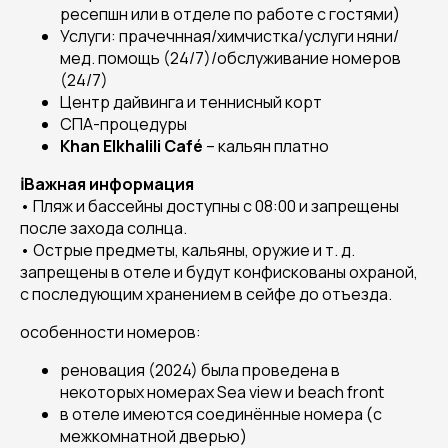
ресепшн или в отделе по работе с гостями)
Услуги: прачечнная/химчистка/услуги няни/
мед. помощь (24/7)/обслуживание номеров
(24/7)
Центр дайвинга и теннисный корт
СПА-процедуры
Khan
Elkhalili
Caf
é
– кальян платно
ℹ️Важная информация
• Пляж и бассейны доступны с 08:00 и запрещены
после захода солнца.
• Острые предметы, кальяны, оружие и т. д.
запрещены в отеле и будут конфискованы охраной,
с последующим хранением в сейфе до отъезда.
особенности номеров:
реновация (2024) была проведена в
некоторых номерах Sea view и beach front
в отеле имеются соединённые номера (с
межкомнатной дверью)