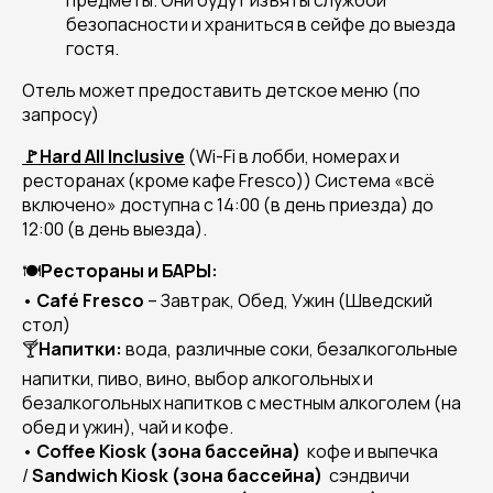
предметы. Они будут изъяты службой
безопасности и храниться в сейфе до выезда
гостя.
Отель может предоставить детское меню (по
запросу)
🚩Hard
All
Inclusive
(Wi-Fi в лобби, номерах и
ресторанах (кроме кафе Fresco)) Система «всё
включено» доступна с 14:00 (в день приезда) до
12:00 (в день выезда).
🍽️
Рестораны и БАРЫ:
•
Caf
é
Fresco
– Завтрак, Обед, Ужин (Шведский
стол)
🍸
Напитки:
вода, различные соки, безалкогольные
напитки, пиво, вино, выбор алкогольных и
безалкогольных напитков с местным алкоголем (на
обед и ужин), чай и кофе.
•
Coffee
Kiosk
(зона бассейна)
кофе и выпечка
/
Sandwich
Kiosk
(зона бассейна)
сэндвичи