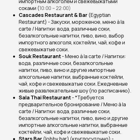
импортным алкоголем и свежевыжатыми
соками (
10:00 – 22:00
)
Cascades
Restaurant
&
Bar
(Egyptian
Restaurant) - Закуски, мороженое, меню à la
carte / Напитки: вода, различные соки,
безалкогольные напитки, пиво, вино, выбор
импортного алкоголя, коктейли, чай, кофе и
свежевыжатые соки.
Souk
Restaurant
- Меню à la carte / Напитки:
вода, различные соки, безалкогольные
напитки, пиво, вино и другие импортные
алкогольные напитки, выбранные коктейли,
чай, кофе и свежевыжатые соки. Ежедневные
живые развлекательные шоу (по расписанию).
Sala
Thai
Restaurant
- *Требуется
предварительное бронирование / Меню à la
carte / Напитки: вода, различные соки,
безалкогольные напитки, пиво, вино и другие
импортные алкогольные напитки, выбранные
коктейли, чай, кофе и свежевыжатые соки.
Stars
Bar
(lobby bar) (круглосуточно) -