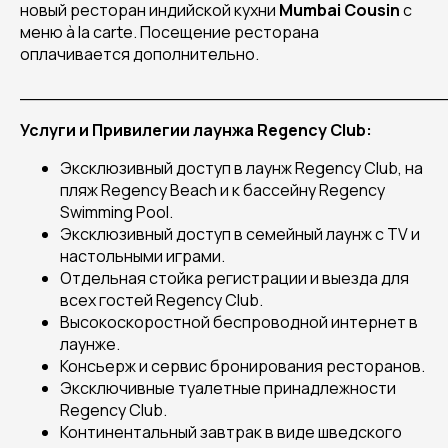
новый ресторан индийской кухни
Mumbai Cousin
с
меню à la carte. Посещение ресторана
оплачивается дополнительно.
______________________________________
Услуги и Привилегии лаунжа
Regency
Club
:
Эксклюзивный доступ в лаунж Regency Club, на
пляж Regency Beach и к бассейну Regency
Swimming Pool.
Эксклюзивный доступ в семейный лаунж с TV и
настольными играми.
Отдельная стойка регистрации и выезда для
всех гостей Regency Club.
Высокоскоростной беспроводной интернет в
лаунже.
Консьерж и сервис бронирования ресторанов.
Эксключивные туалетные принадлежности
Regency Club.
Континентальный завтрак в виде шведского