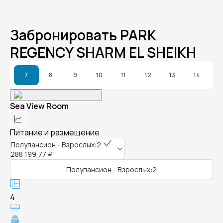
Забронировать PARK
REGENCY SHARM EL SHEIKH
7
8
9
10
11
12
13
14
Sea View Room
Питание и размещение
Полупансион - Взрослых:2
288 199,77 ₽
Полупансион - Взрослых:2
4