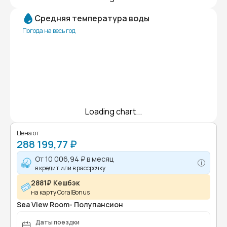
Средняя температура воды
Погода на весь год
Loading chart...
Цена от
288 199,77 ₽
От
10 006,94 ₽
в месяц
в кредит или в рассрочку
2881₽ Кешбэк
на карту CoralBonus
Sea View Room- Полупансион
Даты поездки