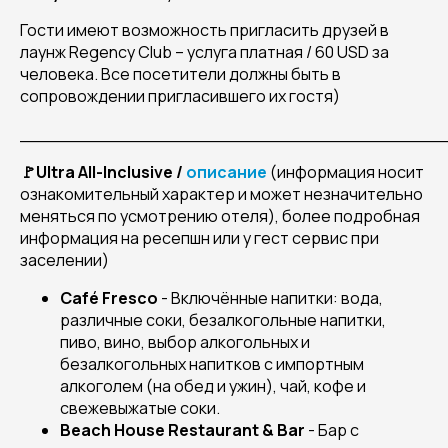
Гости имеют возможность пригласить друзей в
лаунж Regency Club – услуга платная / 60 USD за
человека. Все посетители должны быть в
сопровождении пригласившего их гостя)
______________________________________
🚩
Ultra
All
-
Inclusive /
описание
(информация носит
ознакомительный характер и может незначительно
меняться по усмотрению отеля), более подробная
информация на ресепшн или у гест сервис при
заселении)
Caf
é
Fresco
- Включённые напитки: вода,
различные соки, безалкогольные напитки,
пиво, вино, выбор алкогольных и
безалкогольных напитков с импортным
алкоголем (на обед и ужин), чай, кофе и
свежевыжатые соки.
Beach
House
Restaurant
&
Bar
- Бар с