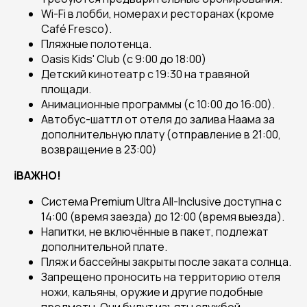
Wi-Fi в лобби, номерах и ресторанах (кроме
Café Fresco).
Пляжные полотенца.
Oasis Kids' Club (с 9:00 до 18:00)
Детский кинотеатр с 19:30 на травяной
площади.
Анимационные программы (с 10:00 до 16:00).
Автобус-шаттл от отеля до залива Наама за
дополнительную плату (отправление в 21:00,
возвращение в 23:00)
ℹ️ВАЖНО!
Система Premium Ultra All-Inclusive доступна с
14:00 (время заезда) до 12:00 (время выезда).
Напитки, не включённые в пакет, подлежат
дополнительной плате.
Пляж и бассейны закрыты после заката солнца.
Запрещено проносить на территорию отеля
ножи, кальяны, оружие и другие подобные