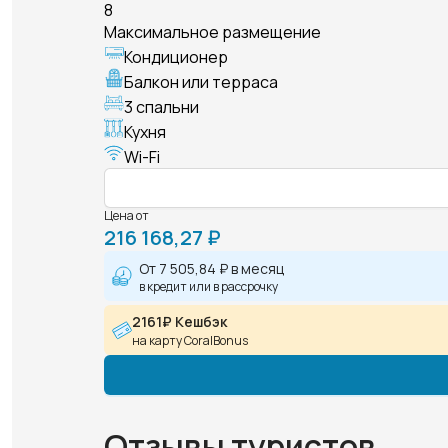
8
Максимальное размещение
Кондиционер
Балкон или терраса
3 спальни
Кухня
Wi-Fi
Цена от
216 168,27 ₽
От
7 505,84 ₽
в месяц
в кредит или в рассрочку
2161₽ Кешбэк
на карту CoralBonus
Отзывы туристов