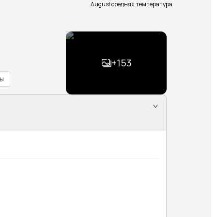
August средняя температура
+
153
ы