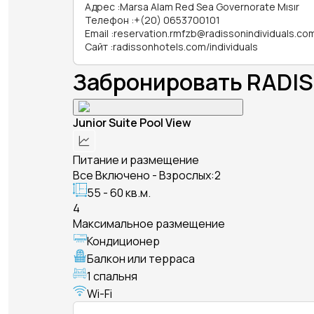
Адрес
:
Marsa Alam Red Sea Governorate Mısır
Телефон
:
+(20) 0653700101
Email
:
reservation.rmfzb@radissonindividuals.co
Сайт
:
radissonhotels.com/individuals
Забронировать RADIS
Junior Suite Pool View
Питание и размещение
Все Включено - Взрослых:2
55 - 60 кв.м.
4
Максимальное размещение
Кондиционер
Балкон или терраса
1 спальня
Wi-Fi