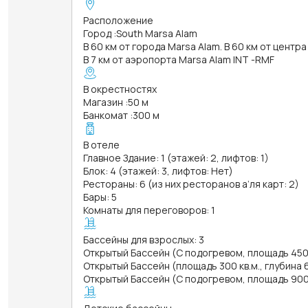
Расположение
Город
:
South Marsa Alam
В 60 км от города Marsa Alam. В 60 км от центр
В 7 км от аэропорта Marsa Alam INT -RMF
В окрестностях
Магазин
:
50 м
Банкомат
:
300 м
В отеле
Главное Здание: 1 (этажей: 2, лифтов: 1)
Блок: 4 (этажей: 3, лифтов: Нет)
Рестораны: 6 (из них ресторанов а’ля карт: 2)
Бары: 5
Комнаты для переговоров: 1
Бассейны для взрослых: 3
Открытый Бассейн (С подогревом, площадь 450 к
Открытый Бассейн (площадь 300 кв.м., глубина 
Открытый Бассейн (С подогревом, площадь 900 к