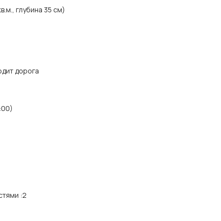
.м., глубина 35 см)
одит дорога
:00)
стями
:
2