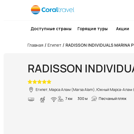
Доступные страны
Горящие туры
Акции
/
/
Главная
Египет
RADISSON INDIVIDUALS MARINA 
RADISSON INDIVIDU
Египет, Марса Алам (Marsa Alam), Южный Марса-Алам 
7 км
300 м
Песчаный пляж