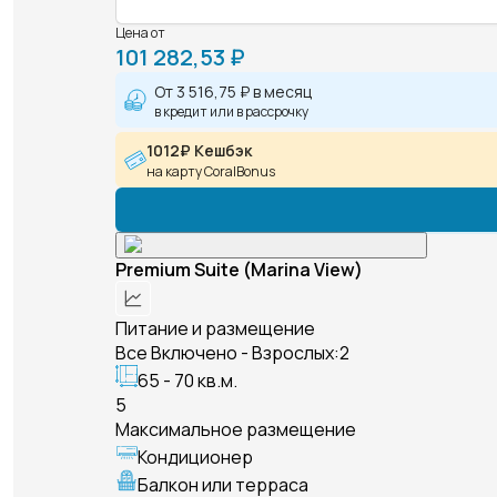
Цена от
101 282,53 ₽
От
3 516,75 ₽
в месяц
в кредит или в рассрочку
1012₽ Кешбэк
на карту CoralBonus
Premium Suite (Marina View)
Питание и размещение
Все Включено - Взрослых:2
65 - 70 кв.м.
5
Максимальное размещение
Кондиционер
Балкон или терраса