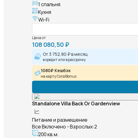
1 спальня
Кухня
Wi-Fi
Цена от
108 080,50 ₽
От
3 752,80 ₽
в месяц
в кредит или в рассрочку
1080₽ Кешбэк
на карту CoralBonus
Standalone Villa Back Or Gardenview
Питание и размещение
Все Включено - Взрослых:2
200 кв.м.