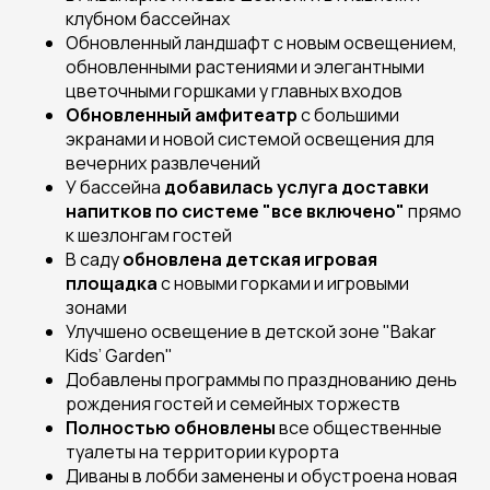
клубном бассейнах
Обновленный ландшафт с новым освещением,
обновленными растениями и элегантными
цветочными горшками у главных входов
Обновленный амфитеатр
с большими
экранами и новой системой освещения для
вечерних развлечений
У бассейна
добавилась услуга доставки
напитков по системе "все включено"
прямо
к шезлонгам гостей
В саду
обновлена детская игровая
площадка
с новыми горками и игровыми
зонами
Улучшено освещение в детской зоне "Bakar
Kids’ Garden"
Добавлены программы по празднованию день
рождения гостей и семейных торжеств
Полностью обновлены
все общественные
туалеты на территории курорта
Диваны в лобби заменены и обустроена новая