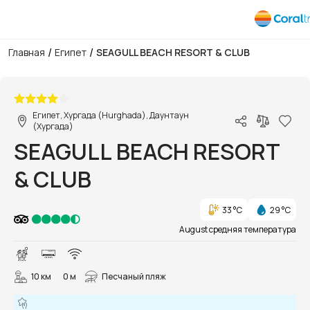
/
/
Главная
Египет
SEAGULL BEACH RESORT & CLUB
1/140
Египет, Хургада (Hurghada), Даунтаун
(Хургада)
SEAGULL BEACH RESORT
& CLUB
33 °C
29 °C
August средняя температура
10 км
0 м
Песчаный пляж