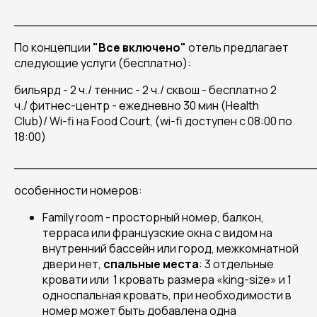
______________________________________
По концепции
"Все включено"
отель предлагает
следующие услуги (бесплатно):
бильярд
- 2 ч./ теннис
- 2 ч./
с
квош - бесплатно 2
ч./
фитнес-центр
- ежедневно 30 мин (
Health
Club
)/
Wi
-
fi
на
Food
Court
, (
wi
-
fi
доступен с 08:00 по
18:00)
______________________________________
особенности номеров:
Family room
- просторный номер, балкон,
терраса или французские окна с видом на
внутренний бассейн или город, межкомнатной
двери нет,
спальные места
: 3 отдельные
кровати или 1 кровать размера «king-size» и 1
односпальная кровать, при необходимости в
номер может быть добавлена одна