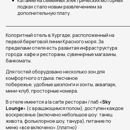
Катание на семейных электрических моторных
лодках стало новым развлечением за
дополнительную плату.
______________________________________
Колоритный отель в Хургаде, расположенный на
первой береговой линии Красного моря. За
пределами отеля есть развитая инфраструктура
города: кафе и рестораны, сувенирные магазины,
банкоматы.
Для гостей оборудовано несколько зон для
комфортного отдыха: песчаное
побережье, удобные шезлонги и зонты, аквапарк,
мини-клуб, просторные номера.
В отеле имеется а
la
carte
ресторан / паб
«
Sky
Lounge
»
(с вращающимся полом),
доступен каждое
воскресенье (включено небольшое шоу:
танец
живота, фольклорное шоу, танура), питание по
меню «все включено».(платно)