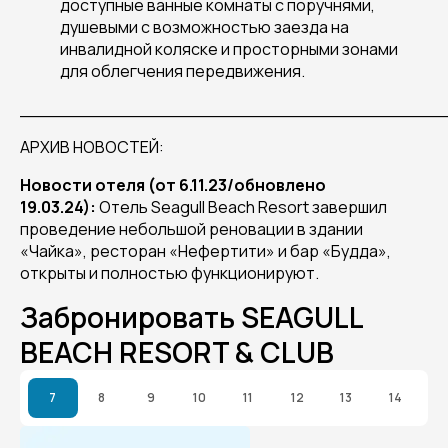
доступные ванные комнаты с поручнями,
душевыми с возможностью заезда на
инвалидной коляске и просторными зонами
для облегчения передвижения.
______________________________________
АРХИВ НОВОСТЕЙ:
Новости отеля (от 6.11.23/обновлено
19.03.24):
Отель Seagull Beach Resort завершил
проведение небольшой реновации в здании
«Чайка», ресторан «Нефертити» и бар «Будда»,
открыты и полностью функционируют.
Забронировать SEAGULL
BEACH RESORT & CLUB
7
8
9
10
11
12
13
14