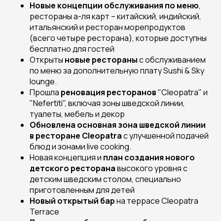
Новые концепции обслуживания по меню
,
рестораны а-ля карт – китайский, индийский,
итальянский и ресторан морепродуктов
(всего четыре ресторана), которые доступны
бесплатно для гостей
Открыты
новые рестораны
с обслуживанием
по меню за дополнительную плату Sushi & Sky
lounge.
Прошла
реновация ресторанов
"Cleopatra" и
"Nefertiti", включая зоны шведской линии,
туалеты, мебель и декор
Обновлена основная зона шведской линии
в ресторане Cleopatra
с улучшенной подачей
блюд и зонами live cooking.
Новая концепция и
план создания нового
детского ресторана
высокого уровня с
детским шведским столом, специально
приготовленным для детей
Новый открытый бар
на террасе Cleopatra
Terrace