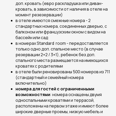
доп. кровать (евро раскладушка или диван-
кровать, в зависимости от наличия в отеле на
момент резезервации)
в отеле имеются смежные номера - 2
стандартных номера, соединенных дверью, с
балконом или французским окном с видом на
бассейн или сад
в номерах
Standard
room
- передоставляется
только одно доп. спальное место (в случае
резервации 2+2 / 3+1), ребенок без доп.
спального места размещается на имеющихся
кроватях с родителями
в отеле были реновированы 500 номеров из 711
(стандартный и семейный номера
включительно)
номера для гостей с ограниченными
возможностями
: номера оснащены двумя
односпальными кроватями и террасой,
расположены на первом этаже и имеют более
широкие дверные проемы, низкую мебель и