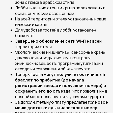
зона отдыха в арабском стиле
Лобби, внешние стены и крыша перекрашены и
оснащены новым освещением
На всей территории отеля установлены новые
вывески и карты
Для удобства гостей в лобби установлен
банкомат.
Завершено обновление сети Wi-Fi
на всей
территории отеля
Экологические инициативы: сенсорные краны
для экономии воды, системы контроля
химических веществ, программы утилизации
отходов и сокращения объема печати.
Теперь
гости могут получить гостиничный
браслет по прибытии (до начала
регистрации заезда и получения номера) и
сохранить его до отъезда
, что позволит им в
полной мере пользоваться услугами курорта
За дополнительную плату предлагается
новое
меню доставки еды и напитков в номер
.