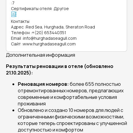
:
7
Сертификаты отеля
:
Другое
Контакты
Адрес
:
Red Sea, Hurghada, Sheraton Road
Телефон
:
+(20) 653440351
Email
:
info@hurghadaseagull.com
Сайт
:
www.hurghadaseagull.com
Дополнительная информация
Результаты реновации в отеле (обновлено
21.10.2025):
Реновация номеров:
более 655 полностью
отремонтированных номеров, предлагающих
современные и комфортабельные условия
проживания
Обновлено и создано 10 номеров для людей с
ограниченными физическими возможностями,
которые теперь спроектированы с улучшенной
доступностью и комфортом