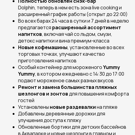
Полностью обновлен cнэк-бар
Dolphin, теперь в нем есть зона live cooking и
расширенный график работы (открыт до 22:00)
Во всех барах 24 часа в сутки и 7 дней в неделю
предлагается
расширенный ассортимент
напитков
, включая чай со льдом, смузи,
детокс напитки и вина премиум-класса
Новые кофемашины
, установленные во всех
торговых точках, улучшают качество
приготовления напитков
Особый контейнер для мороженого
Yummy
Yummy
, в котором ежедневно с 14:30 до 17:00
подают мороженое самых разных вкусов
Ремонт и замена большинства пляжных
шезлонгов и зонтов
для повышения комфорта
гостей
Установлены
новые раздевалки
на пляже
Добавлены деревянные дорожки для
улучшения доступа к пляжу
Обновленные бортики для детских бассейнов
в Аквапарке и новые шезлонги в главном и