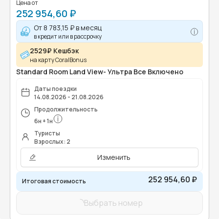
Цена от
252 954,60 ₽
От
8 783,15 ₽
в месяц
в кредит или в рассрочку
2529₽ Кешбэк
на карту CoralBonus
Standard Room Land View- Ультра Все Включено
Даты поездки
14.08.2026 - 21.08.2026
Продолжительность
6
н
+
1
н
Туристы
Взрослых: 2
Изменить
252 954,60 ₽
Итоговая стоимость
Выбрать номер