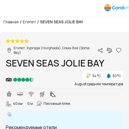
/
/
Главная
Египет
SEVEN SEAS JOLIE BAY
1/104
Египет, Хургада (Hurghada), Сома-Бэй (Soma
Bay)
SEVEN SEAS JOLIE BAY
34 °C
30 °C
August средняя температура
40 км
0 м
Песчаный пляж
Рекомендуемые отели