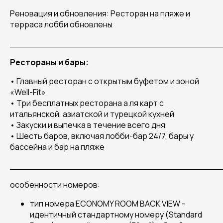
Реновация и обновления: Ресторан на пляже и
терраса лобби обновлены
______________________________________
Рестораны и бары:
• Главный ресторан с открытым буфетом и зоной
«Well-Fit»
• Три бесплатных ресторана а ля карт с
итальянской, азиатской и турецкой кухней
• Закуски и выпечка в течение всего дня
• Шесть баров, включая лобби-бар 24/7, бары у
бассейна и бар на пляже
______________________________________
особенности номеров:
тип номера ECONOMY ROOM BACK VIEW -
идентичный стандартному номеру (Standard