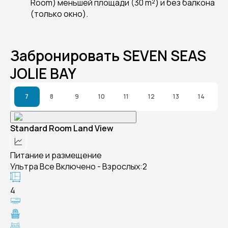
Room) меньшей площади (30 m²) и без балкона
(только окно).
Забронировать SEVEN SEAS
JOLIE BAY
7
8
9
10
11
12
13
14
Standard Room Land View
Питание и размещение
Ультра Все Включено - Взрослых:2
4