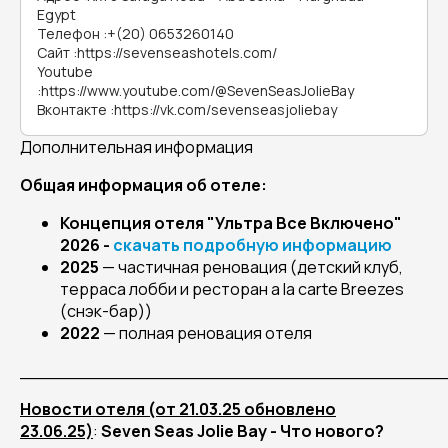
Egypt
Телефон
:
+(20) 0653260140
Сайт
:
https://sevenseashotels.com/
Youtube
:
https://www.youtube.com/@SevenSeasJolieBay
Вконтакте
:
https://vk.com/sevenseasjoliebay
Дополнительная информация
Общая информация об отеле:
Концепция отеля "Ультра Все Включено"
2026 -
скачать подробную информацию
2025
— частичная реновация (детский клуб,
терраса лобби и ресторан a la carte Breezes
(снэк-бар))
2022
— полная реновация отеля
______________________________________
Новости отеля (от 21.03.25 обновлено
23.06.25)
:
Seven Seas Jolie Bay -
Что
нового
?