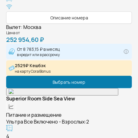
Описание номера
Вылет
:
Москва
Цена от
252 954,60 ₽
От
8 783,15 ₽
в месяц
в кредит или в рассрочку
2529₽ Кешбэк
на карту CoralBonus
Выбрать номер
Superior Room Side Sea View
Питание и размещение
Ультра Все Включено - Взрослых:2
4