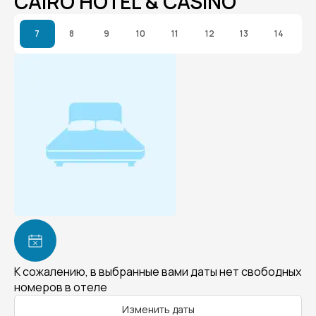
CAIRO HOTEL & CASINO
7
8
9
10
11
12
13
14
К сожалению, в выбранные вами даты нет свободных
номеров в отеле
Изменить даты