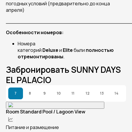
погодных условий (предварительно до конца
апреля)
______________________________________
Особенности номеров:
Номера
категорий
Deluxe
и
Elite
были
полностью
отремонтированы
.
Забронировать SUNNY DAYS
EL PALACIO
7
8
9
10
11
12
13
14
Room Standard Pool / Lagoon View
Питание и размещение