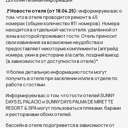
Дополнительная информация
🚩
Новости отеля (от 18.04.25):
информируем вас о
том, что в отеле проводится ремонт в 45
номерах (общее количество 811 номеров). Номера
находятся в отдельной части отеля, удалённой от
зоны в которой проживают гости. Отель приносит
свои извинения за возможные неудобства и
предоставляет некоторые комплименты (апгрейд
номера, ужин в ресторане à la carte, поздний выезд
(в зависимости от доступности в отеле)*
💠более детальную информацию гости могут
получить в отеле при заселении и/или в отделе по
работе с гостями.
Информируем вас о том, что гости отелей SUNNY
DAYS EL PALACIO и SUNNY DAYS PALMA DE MIRETTE
RESORT & SPA могут пользоваться пляжами, барами
и ресторанами обоих отелей.
бассейн в отеле подогревется в зависимости от