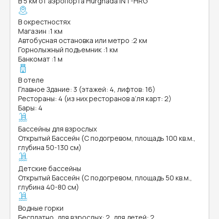
В 5 км от аэропорта Hurghada INT-HRG
В окрестностях
Магазин
:
1 км
Автобусная остановка или метро
:
2 км
Горнолыжный подъемник
:
1 км
Банкомат
:
1 м
В отеле
Главное Здание: 3 (этажей: 4, лифтов: 16)
Рестораны: 4 (из них ресторанов а’ля карт: 2)
Бары: 4
Бассейны для взрослых
Открытый Бассейн (С подогревом, площадь 100 кв.м.,
глубина 50-130 см)
Детские бассейны
Открытый Бассейн (С подогревом, площадь 50 кв.м.,
глубина 40-80 см)
Водные горки
Бесплатно, для взрослых: 2, для детей: 2