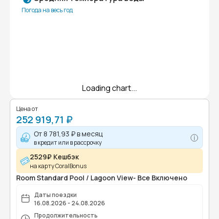
Погода на весь год
Loading chart...
Цена от
252 919,71 ₽
От
8 781,93 ₽
в месяц
в кредит или в рассрочку
2529₽ Кешбэк
на карту CoralBonus
Room Standard Pool / Lagoon View- Все Включено
Даты поездки
16.08.2026 - 24.08.2026
Продолжительность