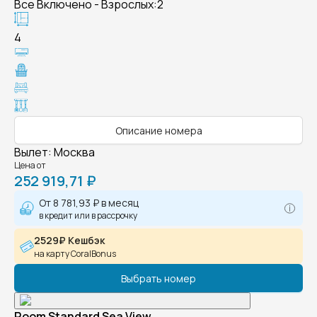
Все Включено - Взрослых:2
4
Описание номера
Вылет
:
Москва
Цена от
252 919,71 ₽
От
8 781,93 ₽
в месяц
в кредит или в рассрочку
2529₽ Кешбэк
на карту CoralBonus
Выбрать номер
Room Standard Sea View