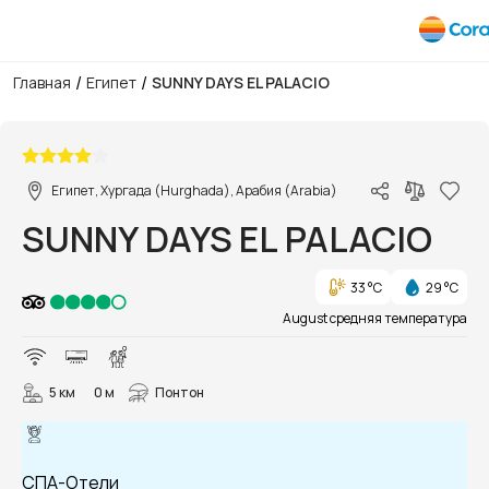
/
/
Главная
Египет
SUNNY DAYS EL PALACIO
1/46
Египет, Хургада (Hurghada), Арабия (Arabia)
SUNNY DAYS EL PALACIO
33 °C
29 °C
August средняя температура
5 км
0 м
Понтон
СПА-Отели