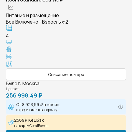
Питание и размещение
Все Включено - Взрослых:2
4
Описание номера
Вылет
:
Москва
Цена от
256 998,49 ₽
От
8 923,56 ₽
в месяц
в кредит или в рассрочку
2569₽ Кешбэк
на карту CoralBonus